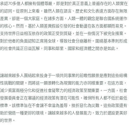
承認70多億人都擁有個體尊嚴，即是對於真正意義上普遍存在的人類實在
的認同。從原則上來看，雖然人類在語言、歷史和文化表達方面存在無限
差異，卻是一個大家庭。在諸多方面，人類一體的觀念是聯合國系統運作
的核心。然而，基於人類差異假設引發的社會動盪在各方面都顯而易見。
支持世界日益相互依存的政策正受到質疑，並在一些情況下被完全擯棄。
對於他者的負面認知正席捲全球，導致社會分崩離析。圍繞基本準則形成
的社會共識正日益瓦解，同事和鄰里、國家和經濟體之間亦是如此。
讓越來越多人團結起來投身于一項共同事業的前瞻性願景是應對這些結構
性挑戰的關鍵。而將這一願景轉化為現實的能力亦同樣重要。在這方面，
減少貧富兩極分化和促進社會凝聚力的經濟政策至關重要。一方面，社會
發展委員會正在審議的經濟政策有潛在可能性，確保所有人都不低於最低
標準。該標準旨在不會讓不幸淪為羞辱，挫折惡化為災難。這些政策還有
助於營造一種更好的環境，讓越來越多的人發展能力，致力於建設更美好
的世界。