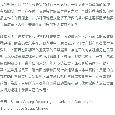
找到財政、薪資和社會政策的施行方式必然是一個需要不斷學習的領域。
在認識到世界上存在數十億建設性變革主導者之際，全球行動者該如何開
展工作？在實踐上，在這種思維模式指導下所做的努力與主要從匱乏和需
求角度審視人性之普遍性而開展的努力有何不同？
經驗表明，建立平等和包容的社會需要直面頑瘴痼疾。當前面臨的嚴峻挑
戰包括：財富高度集中在少數人手中；腐敗風氣不僅令有錢有勢者常常深
受其害，而且也影響著普通民眾的日常選擇；存在已久的各種偏見在民眾
對話以及政策和法律制定領域甚囂塵上。然而，經驗也顯示，在共同未來
願景的啟發下，幾乎任何人都有能力改造社會，並投身於共同的行動方
案。這些是成員國、聯合國機構和民間社會組織能以非常實際、具體的方
式推動社會發展的最新動態，其中就包括社會發展委員會今年正在審議的
政策。為此，希望所有人都能在開啟日趨團結和更具使命感的人類社會巨
大潛力過程中發揮自己的作用。
選自：
Billions
Arising: Releasing the Universal Capacity for
Transformative Social Change