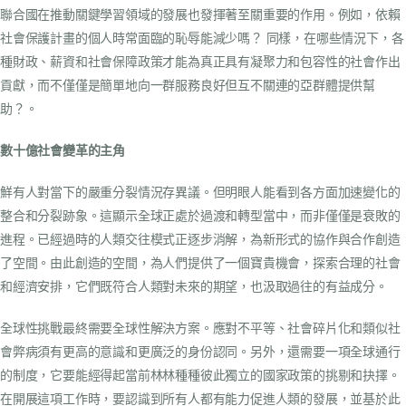
聯合國在推動關鍵學習領域的發展也發揮著至關重要的作用。例如，依賴
社會保護計畫的個人時常面臨的恥辱能減少嗎？ 同樣，在哪些情況下，各
種財政、薪資和社會保障政策才能為真正具有凝聚力和包容性的社會作出
貢獻，而不僅僅是簡單地向一群服務良好但互不關連的亞群體提供幫
助？。
數十億社會變革的主角
鮮有人對當下的嚴重分裂情況存異議。但明眼人能看到各方面加速變化的
整合和分裂跡象。這顯示全球正處於過渡和轉型當中，而非僅僅是衰敗的
進程。已經過時的人類交往模式正逐步消解，為新形式的協作與合作創造
了空間。由此創造的空間，為人們提供了一個寶貴機會，探索合理的社會
和經濟安排，它們既符合人類對未來的期望，也汲取過往的有益成分。
全球性挑戰最終需要全球性解決方案。應對不平等、社會碎片化和類似社
會弊病須有更高的意識和更廣泛的身份認同。另外，還需要一項全球通行
的制度，它要能經得起當前林林種種彼此獨立的國家政策的挑剔和抉擇。
在開展這項工作時，要認識到所有人都有能力促進人類的發展，並基於此