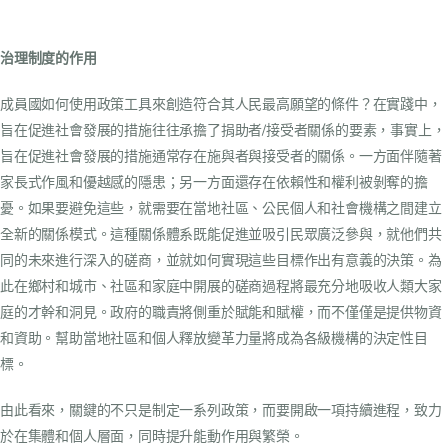
治理制度的作用
成員國如何使用政策工具來創造符合其人民最高願望的條件？在實踐中，
旨在促進社會發展的措施往往承擔了捐助者/接受者關係的要素，事實上，
旨在促進社會發展的措施通常存在施與者與接受者的關係。一方面伴隨著
家長式作風和優越感的隱患；另一方面還存在依賴性和權利被剝奪的擔
憂。如果要避免這些，就需要在當地社區、公民個人和社會機構之間建立
全新的關係模式。這種關係體系既能促進並吸引民眾廣泛參與，就他們共
同的未來進行深入的磋商，並就如何實現這些目標作出有意義的決策。為
此在鄉村和城市、社區和家庭中開展的磋商過程將最充分地吸收人類大家
庭的才幹和洞見。政府的職責將側重於賦能和賦權，而不僅僅是提供物資
和資助。幫助當地社區和個人釋放變革力量將成為各級機構的決定性目
標。
由此看來，關鍵的不只是制定一系列政策，而要開啟一項持續進程，致力
於在集體和個人層面，同時提升能動作用與繁榮。