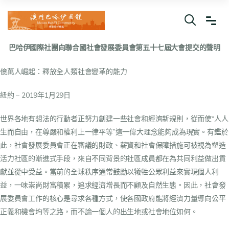
巴哈伊國際社團向聯合國社會發展委員會第五十七屆大會提交的聲明
億萬人崛起：釋放全人類社會變革的能力
紐約 – 2019年1月29日
世界各地有想法的行動者正努力創建一些社會和經濟新規則，從而使“人人
生而自由，在尊嚴和權利上一律平等”這一偉大理念能夠成為現實。有鑑於
此，社會發展委員會正在審議的財政、薪資和社會保障措施可被視為塑造
活力社區的漸進式手段，來自不同背景的社區成員都在為共同利益做出貢
獻並從中受益。當前的全球秩序通常鼓勵以犧牲公眾利益來實現個人利
益，一味崇尚財富積累，追求經濟增長而不顧及自然生態。因此，社會發
展委員會工作的核心是尋求各種方式，使各國政府能將經濟力量導向公平
正義和機會均等之路，而不論一個人的出生地或社會地位如何。