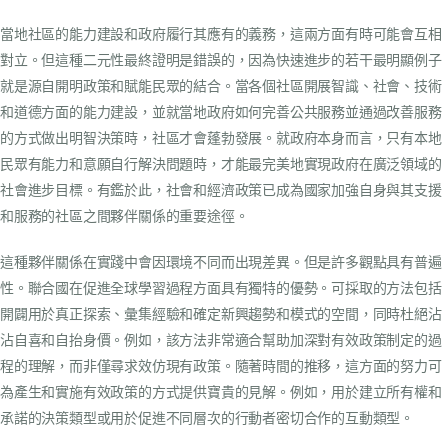
當地社區的能力建設和政府履行其應有的義務，這兩方面有時可能會互相
對立。但這種二元性最終證明是錯誤的，因為快速進步的若干最明顯例子
就是源自開明政策和賦能民眾的結合。當各個社區開展智識、社會、技術
和道德方面的能力建設，並就當地政府如何完善公共服務並通過改善服務
的方式做出明智決策時，社區才會蓬勃發展。就政府本身而言，只有本地
民眾有能力和意願自行解決問題時，才能最完美地實現政府在廣泛領域的
社會進步目標。有鑑於此，社會和經濟政策已成為國家加強自身與其支援
和服務的社區之間夥伴關係的重要途徑。
這種夥伴關係在實踐中會因環境不同而出現差異。但是許多觀點具有普遍
性。聯合國在促進全球學習過程方面具有獨特的優勢。可採取的方法包括
開闢用於真正探索、彙集經驗和確定新興趨勢和模式的空間，同時杜絕沾
沾自喜和自抬身價。例如，該方法非常適合幫助加深對有效政策制定的過
程的理解，而非僅尋求效仿現有政策。隨著時間的推移，這方面的努力可
為產生和實施有效政策的方式提供寶貴的見解。例如，用於建立所有權和
承諾的決策類型或用於促進不同層次的行動者密切合作的互動類型。