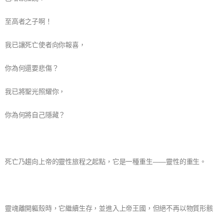
至高者之子啊！
我已讓死亡使者向你報喜，
你為何還要悲傷？
我已將聖光照耀你，
你為何將自己隱藏？
死亡乃趨向上帝的靈性旅程之起點，它是一種重生——靈性的重生。
靈魂離開軀殼時，它繼續生存，並進入上帝王國，但絕不再以物質形骸