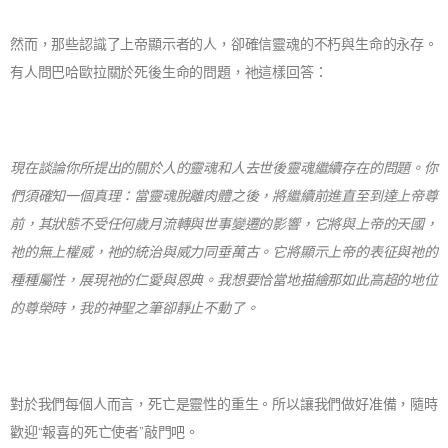
然而，那些認識了上帝顯示者的人，卻確信靈魂的不朽與生命的永存。
有人問巴哈歐拉關於死後生命的問題，祂這樣回答：
現在談論你所提出的關於人的靈魂和人去世後靈魂繼續存在的問題。你
們須確知一個真理：當靈魂脫離肉體之後，將繼續前進直至到達上帝尊
前，其狀態不受任何歲月流轉與世事變遷的影響，它將與上帝的天國，
祂的無上權威，祂的統治與威力同垂萬古。它將顯示上帝的表征與祂的
種種屬性，展現祂的仁愛與恩典。我想要恰當地描繪那如此高超的地位
的尊榮時，我的神聖之筆卻靜止不動了。
對於我們每個人而言，死亡是靈性的重生。所以讓我們做好准備，隨時
歡迎“報喜的死亡使者”敲門吧。