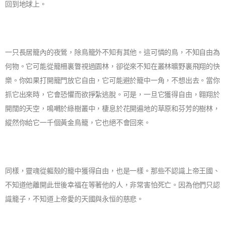
回到地球上。
一只長居籠內的夜鶯，除鳥籠外不知有其他。這可憐的鳥，不知自由為
何物。它可能從籠柵裏瞥視過園林，卻從來不知在叢林曠野裏飛翔的快
樂。你如果打開籠門放它自由，它可能避於籠中一角，不想出去。當你
抓它出來時，它會恐懼而欲掙紮逃脫。可是，一旦它獲得自由，翱翔於
開闊的天空，鳴囀於綠樹叢中，棲息於花開遍地的草原和芬芳的樹林，
縱然你給它一千個黃金鳥籠，它也絕不會回來。
同樣，靈魂從軀殼的籠中獲得自由，也是一樣。那些不認識上帝王國、
不知道他離開此世後幸福在等著他的人，非常害怕死亡。因為他們只認
識籠子，不知道上帝愛的天國與永恒的慈悲。