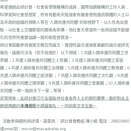
希望通過此研討會，社會各管理機構的成員﹑國際協調機構的工作人員﹑
科學家與社會思想家﹑所有有藝術天賦或者有機會使用通訊媒體的人士以
及非政府組織的領導人等在“人類命運共同體”的新視野下，以人性為出發
點，以社會上交織緊密的關係為架構，為社會大眾提供一些與這個不斷變
化的世界所需要協調一致的新思想資源。
研討會鼓勵參與者提交概念性論文、實證性論文或兩者兼顧的論文或研究
報告。論題可涉及（但不局限於）以下領域：1.共建人類命運共同體之世
界觀；2.共建人類命運共同體之人性觀；3.共建人類命運共同體之家庭
觀；4.共建人類命運共同體之治理觀；5.共建人類命運共同體之教育觀；6.
共建人類命運共同體之經濟觀 ；7.共建人類命運共同體之文化觀；8.共建
人類命運共同體之環保觀；9.共建人類命運共同體之發展觀；10.人類命運
共同體:一帶一路與天下一家；等等。
非常榮幸，此研討會已引全國各地社會各界人士的熱烈響應。歡迎對此主
題感興趣的
本澳居民
也踴躍報名，一同前來交流互動。
 活動參與細則與詳情，請垂詢：
研討會會務組 陳小姐 電話：28820940
或email到：
mocor@macaubahia.org