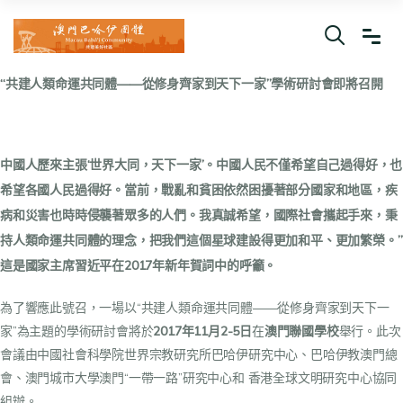
“共建人類命運共同體——從修身齊家到天下一家”學術研討會即將召開
中國人歷來主張‘世界大同，天下一家’。中國人民不僅希望自己過得好，也
希望各國人民過得好。當前，戰亂和貧困依然困擾著部分國家和地區，疾
病和災害也時時侵襲著眾多的人們。我真誠希望，國際社會攜起手來，秉
持人類命運共同體的理念，把我們這個星球建設得更加和平、更加繁榮。”
這是國家主席習近平在
2017
年新年賀詞中的呼籲。
為了響應此號召，一場以“共建人類命運共同體——從修身齊家到天下一
家”為主題的學術研討會將於
2017
年
11
月
2-5
日
在
澳門聯國學校
舉行。此次
會議由
中國社會科學院世界宗教研究所巴哈伊研究中心
、
巴哈伊教澳門總
會
、
澳門城市大學澳門“一帶一路”研究中心
和
香港全球文明研究中心
協同
組辦。