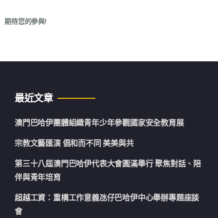
·
期待您的參與
!
最近文章
澳門巴哈伊團體組織青年少年參觀國家安全教育展
宗教文藝匯演 倡和而不同 美美與共
第三十八屆澳門巴哈伊代表大會圓滿舉行 聚焦對話、陪
伴與青年培育
超越工資：重構工作意義氹仔巴哈伊中心舉辦專題座談
會