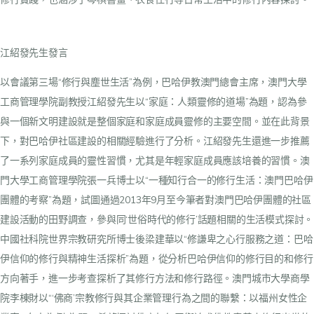
江紹發先生發言
以會議第三場“修行與塵世生活”為例，巴哈伊教澳門總會主席，澳門大學
工商管理學院副教授江紹發先生以“家庭：人類靈修的道場”為題，認為參
與一個新文明建設就是整個家庭和家庭成員靈修的主要空間。並在此背景
下，對巴哈伊社區建設的相關經驗進行了分析。江紹發先生還進一步推薦
了一系列家庭成員的靈性習慣，尤其是年輕家庭成員應該培養的習慣。澳
門大學工商管理學院張一兵博士以“一種知行合一的修行生活：澳門巴哈伊
團體的考察”為題，試圖通過2013年9月至今筆者對澳門巴哈伊團體的社區
建設活動的田野調查，參與同‘世俗時代的修行’話題相關的生活模式探討。
中國社科院世界宗教研究所博士後梁建華以“修謙卑之心行服務之道：巴哈
伊信仰的修行與精神生活探析”為題，從分析巴哈伊信仰的修行目的和修行
方向著手，進一步考查探析了其修行方法和修行路徑。澳門城市大學商學
院李棟財以“‘佛商’宗教修行與其企業管理行為之間的聯繫：以福州女性企