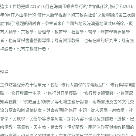
這次工作坊是繼2015年6月在海南玉蟾宮舉行的“世俗時代的修行”和2016
年9月在茅山舉行的“修行人類學視野下的宗教與社會”之後舉辦的第三次關
於“修行”議題的研討會。參會者來自全國各地及港澳臺地區共50餘名，既
有人類學、宗教學、管理學、教育學、社會學、醫學、體育學等專業學
者，也有琴棋書畫藝術專家；既有資深教授，也有在讀的研究生；既有無
神論者，也有宗教修行者。
現場
工作坊議程分為十個單元，包括 “修行人類學的學理反思”、“修行與精神體
驗”、“修行與塵世生活”、“修行與日常經驗”、“修行與身體實踐”、“聲音感
知與視覺”、“佛教居士的修行”等七場主題研討會、兩場書法及古琴文化交
流分享會和圓桌總結會。與會者圍繞“修行”主題，從人類學、宗教學、社
會學、民族學、民俗學等專業角度，探討內容不僅涉及到佛教、道教、巴
哈伊教、基督教、天主教、猶太教、伊斯蘭教、民間信仰等與宗教相關的
修行實踐，也涵涉了琴棋書畫、衣食住行等日常生活中的修行內容探討。