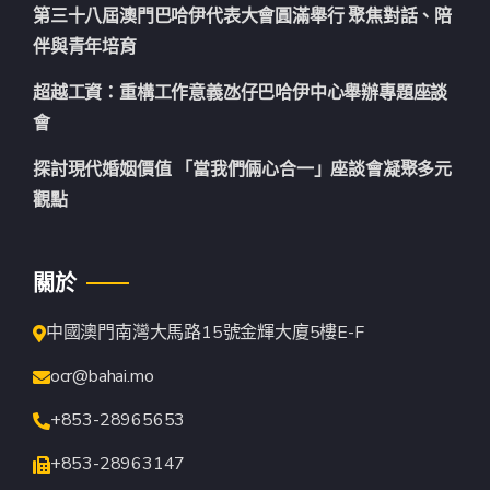
第三十八屆澳門巴哈伊代表大會圓滿舉行 聚焦對話、陪
伴與青年培育
超越工資：重構工作意義氹仔巴哈伊中心舉辦專題座談
會
探討現代婚姻價值 「當我們倆心合一」座談會凝聚多元
觀點
關於
中國澳門南灣大馬路15號金輝大廈5樓E-F
ocr@bahai.mo
+853-28965653
+853-28963147