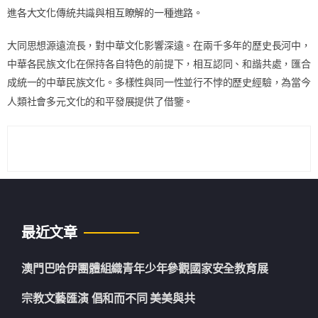
進各大文化傳統共識與相互瞭解的一種進路。
大同思想源遠流長，對中華文化影響深遠。在兩千多年的歷史長河中，
中華各民族文化在保持各自特色的前提下，相互認同、和諧共處，匯合
成統一的中華民族文化。多樣性與同一性並行不悖的歷史經驗，為當今
人類社會多元文化的和平發展提供了借鑒。
最近文章
澳門巴哈伊團體組織青年少年參觀國家安全教育展
宗教文藝匯演 倡和而不同 美美與共