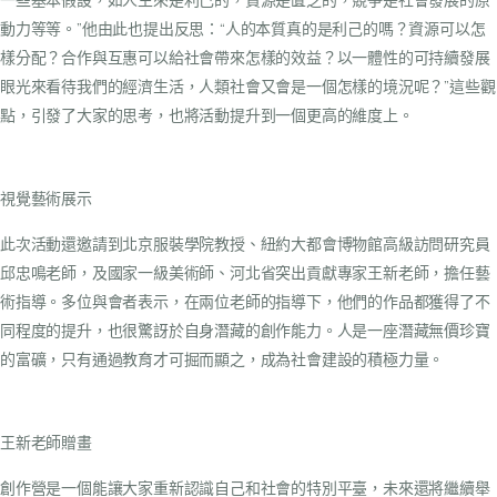
一些基本假設，如人生來是利己的，資源是匱乏的，競爭是社會發展的原
動力等等。”他由此也提出反思：“人的本質真的是利己的嗎？資源可以怎
樣分配？合作與互惠可以給社會帶來怎樣的效益？以一體性的可持續發展
眼光來看待我們的經濟生活，人類社會又會是一個怎樣的境況呢？”這些觀
點，引發了大家的思考，也將活動提升到一個更高的維度上。
視覺藝術展示
此次活動還邀請到北京服裝學院教授、紐約大都會博物館高級訪問研究員
邱忠鳴老師，及國家一級美術師、河北省突出貢獻專家王新老師，擔任藝
術指導。多位與會者表示，在兩位老師的指導下，他們的作品都獲得了不
同程度的提升，也很驚訝於自身潛藏的創作能力。人是一座潛藏無價珍寶
的富礦，只有通過教育才可掘而顯之，成為社會建設的積極力量。
王新老師贈畫
創作營是一個能讓大家重新認識自己和社會的特別平臺，未來還將繼續舉