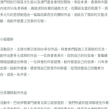
澳門特別行政區文化局以及澳門基金會特別贊助。來自本澳、香港與中國
內地共50名參與者，通過求同存異的磋商方式，在團結友愛的氛圍下，將
多元化的思想創造出一幅幅向美而生的獨特作品，並結合了精彩的文藝活
動，為創作營畫上完美的句號。
小組磋商
活動前夕，主辦方業已收到60多份作品，與會者們經過三天兩夜的交流，
創作出更多元成熟的作品。一位與會者表示，回到自己的社區後，會繼續
積極延續這份熱情；一位與會的作家感慨，創作營是自己的伯樂，15年參
加第一屆創作營後，便發現自己對寫作的熱愛，從而改變自己的職業方
向，成為一名作家。
分享團隊創作作品
活動中，巴哈伊教澳門總會主席江紹發提到：“我們所處的經濟環境充斥著