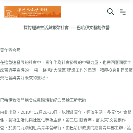
探討經濟生活與繁榮社會——巴哈伊文藝創作營
青年營合照
在這急速發展的社會中，青年作為社會發展的中堅力量，也需回應國家主
席習近平宣導的“一帶一路”和“大灣區”建設工作的倡議，積極投身到建設繁
榮社會與美好未來的進程。
巴哈伊教澳門總會成員贈活動紀念品給王新老師
由此出發，2018年12月28-30日，以賦能青年、經濟生活、多元化社會關
係、藝術生活化與社區化等為主題，第二屆“賦青年・富未來”文藝創作
營，於澳門九澳鮑思高青年營舉行，由巴哈伊教澳門總會青年部主辦，獲