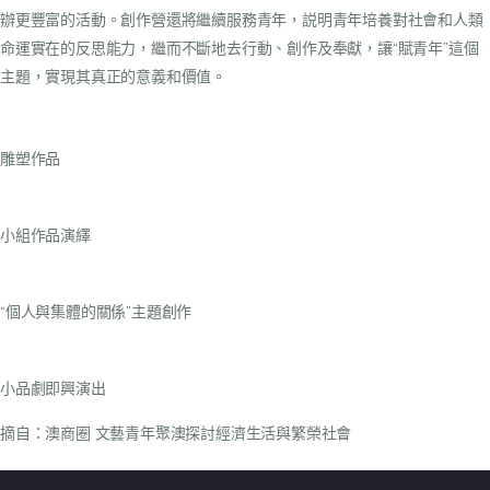
辦更豐富的活動。創作營還將繼續服務青年，説明青年培養對社會和人類
命運實在的反思能力，繼而不斷地去行動、創作及奉獻，讓“賦青年”這個
主題，實現其真正的意義和價值。
雕塑作品
小組作品演繹
“個人與集體的關係”主題創作
小品劇即興演出
摘自：
澳商圈 文藝青年聚澳探討經濟生活與繁榮社會