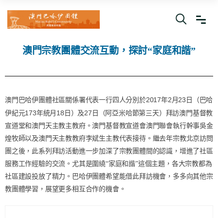
澳門宗教團體交流互動，探討“家庭和諧”
2017
2
23
澳門巴哈伊團體社區關係署代表一行四人分別於
年
月
日（巴哈
173
18
27
伊紀元
年統月
日）及
日（阿亞米哈節第三天）拜訪澳門基督教
宣道堂和澳門天主教主教府。澳門基督教宣道會澳門聯會執行幹事吳金
煌牧師以及澳門天主教教府李斌生主教代表接待。繼去年宗教北京訪問
團之後，此系列拜訪活動進一步加深了宗教團體間的認識，增進了社區
服務工作經驗的交流。尤其是圍繞“家庭和諧”這個主題，各大宗教都為
社區建設投放了精力。巴哈伊團體希望能借此拜訪機會，多多向其他宗
教團體學習，展望更多相互合作的機會。