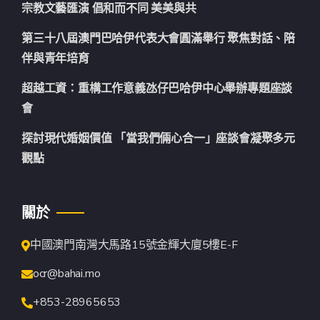
宗教文藝匯演 倡和而不同 美美與共
第三十八屆澳門巴哈伊代表大會圓滿舉行 聚焦對話、陪
伴與青年培育
超越工資：重構工作意義氹仔巴哈伊中心舉辦專題座談
會
探討現代婚姻價值 「當我們倆心合一」座談會凝聚多元
觀點
關於
中國澳門南灣大馬路15號金輝大廈5樓E-F
ocr@bahai.mo
+853-28965653