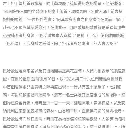
君士坦丁堡的首段旅程。納比勒親歷了這值得紀念的場景，他記述道：
“四面許多人向祂坐騎腳下的塵土俯首，親吻馬蹄，無數人湧上前去擁
抱祂的馬鐙。”一位旅伴證實：“何其眾多忠實之化身撲倒在馬前，寧可
赴死也不願與其摯愛分別！在我看來，那匹蒙福的駿驥就是踩踏著那些
心靈純潔者的身軀。”巴哈歐拉本人宣稱：“是祂（上帝）使我離開該城
（巴格達），我身賦之威儀，除了拒斥者與惡毒者，無人會否認。”
巴哈歐拉離開宅第以及其後離開裏茲萬花園時，人們向祂表示的那般忠
誠，在祂於祖勒·蓋爾德月20日，隨同家人與二十六位門徒離開祂旅程
中首個居停處菲雷賈特之際再度出現。一行共有五十頭騾子，七對駝
轎，每對駝轎撐著四頂陽傘，還有十名士兵及其長官組成的騎衛隊。整
個隊伍從容行進，用時至少一百一十天，翻越高地，穿過狹路，以及安
納托利亞東部風景如畫的森林、山谷和草原，直抵黑海邊的薩姆松港。
巴哈歐拉時而騎在馬背，時而在為祂專備的駝轎裏歇息，大多步行的同
伴常常圍繞在祂身邊。得益於納米格帕夏的手令，這一路蜿蜒北上，所