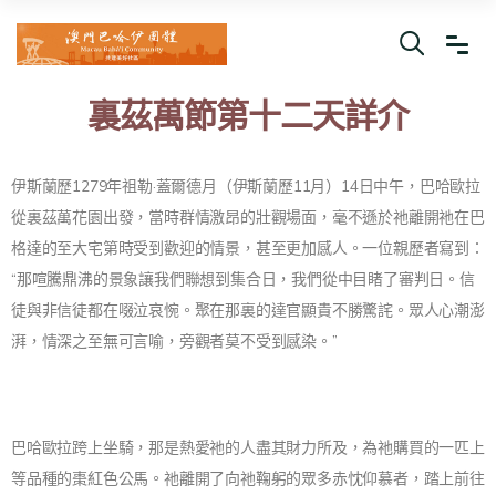
裏茲萬節第十二天詳介
伊斯蘭歷1279年祖勒·蓋爾德月（伊斯蘭歷11月）14日中午，巴哈歐拉
從裏茲萬花園出發，當時群情激昂的壯觀場面，毫不遜於祂離開祂在巴
格達的至大宅第時受到歡迎的情景，甚至更加感人。一位親歷者寫到：
“那喧騰鼎沸的景象讓我們聯想到集合日，我們從中目睹了審判日。信
徒與非信徒都在啜泣哀惋。聚在那裏的達官顯貴不勝驚詫。眾人心潮澎
湃，情深之至無可言喻，旁觀者莫不受到感染。”
巴哈歐拉跨上坐騎，那是熱愛祂的人盡其財力所及，為祂購買的一匹上
等品種的棗紅色公馬。祂離開了向祂鞠躬的眾多赤忱仰慕者，踏上前往