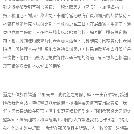
到之處祂都受到瓦利（省長）、穆塔薩裏夫（區長）、加伊姆-麥卡
姆、穆迪厄、謝赫、穆夫提、卡迪等當地政府官員和顯貴的熱情接待。
祂曾在基爾庫克、埃爾比勒、摩蘇爾逗留三日，在尼西賓、馬爾丁、迪
亞巴克爾居停數天。在這些城市以及哈爾普特、錫瓦斯，還有其它鄉
村，祂即將到達時便會有代表團前來迎候，而祂離開時同樣會有代表團
陪行一段路程。某些駐留地會為祂舉辦慶典，村民為歡迎祂會准備並帶
來食物，他們一再熱切地提供條件以確保祂的舒適，令人憶起巴格達民
眾在諸多場合對祂表現出的崇敬。
還是那位旅伴講道：“那天早上我們經過馬爾丁鎮，一支官軍騎行護送
隊為我們開路，擎旗擊鼓以示歡迎。穆塔薩裏夫還有官員顯貴陪同我
們，男女長幼擠在屋頂、湧上街頭等候我們到來。我們帶著盛大尊榮穿
過該鎮，繼續趕路，穆塔薩裏夫和隨行人員護送我們走出很遠。”納比
勒在他的史述中記載：“我們在那段旅程中所遇之人一致證實，這條路