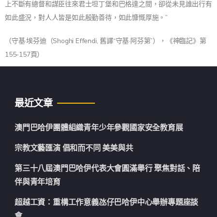
上不斷有總督和謀臣往來君士坦丁堡和巴格達之間，卻從未見誰出行有
如此盛況，對人人皆是如此殷勤善待，如此慷慨厚施。”
（守基·埃芬迪（Shoghi Effendi, 舊譯“守基·阿芬第”），《神臨記》第
155-157頁）
最近文章
澳門巴哈伊團體組織青年少年參觀國家安全教育展
宗教文藝匯演 倡和而不同 美美與共
第三十八屆澳門巴哈伊代表大會圓滿舉行 聚焦對話、陪
伴與青年培育
超越工資：重構工作意義氹仔巴哈伊中心舉辦專題座談
會