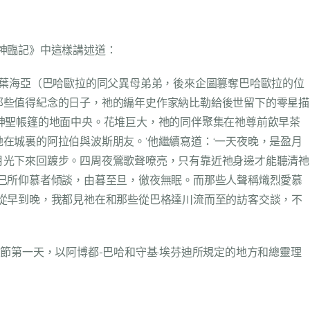
）在《神臨記》中這樣講述道：
·葉海亞（巴哈歐拉的同父異母弟弟，後來企圖篡奪巴哈歐拉的位
那些值得紀念的日子，祂的編年史作家納比勒給後世留下的零星描
神聖帳篷的地面中央。花堆巨大，祂的同伴聚集在祂尊前飲早茶
在城裏的阿拉伯與波斯朋友。’他繼續寫道：‘一天夜晚，是盈月
月光下來回踱步。四周夜鶯歌聲嘹亮，只有靠近祂身邊才能聽清祂
己所仰慕者傾談，由暮至旦，徹夜無眠。而那些人聲稱熾烈愛慕
從早到晚，我都見祂在和那些從巴格達川流而至的訪客交談，不
節第一天，以阿博都-巴哈和守基·埃芬迪所規定的地方和總靈理