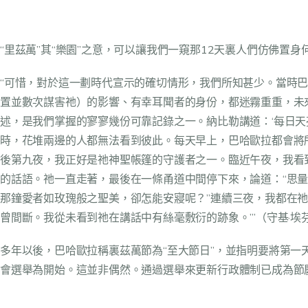
“里茲萬”其“樂園”之意，可以讓我們一窺那12天裏人們仿佛置身何等仙
“可惜，對於這一劃時代宣示的確切情形，我們所知甚少。當時
置並數次謀害祂）的影響、有幸耳聞者的身份，都迷霧重重，未
述，是我們掌握的寥寥幾份可靠記錄之一。納比勒講道：‘每日
時，花堆兩邊的人都無法看到彼此。每天早上，巴哈歐拉都會將
後第九夜，我正好是祂神聖帳篷的守護者之一。臨近午夜，我看
的話語。祂一直走著，最後在一條甬道中間停下來，論道：“思
那鐘愛者如玫瑰般之聖美，卻怎能安寢呢？”連續三夜，我都在
曾間斷。我從未看到祂在講話中有絲毫敷衍的跡象。’”（守基·埃
多年以後，巴哈歐拉稱裏茲萬節為“至大節日”，並指明要將第一
會選舉為開始。這並非偶然。通過選舉來更新行政體制已成為節