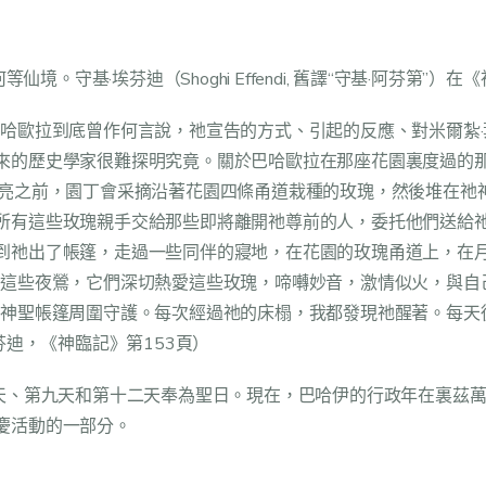
境。守基·埃芬迪（Shoghi Effendi, 舊譯“守基·阿芬第”
巴哈歐拉到底曾作何言說，祂宣告的方式、引起的反應、對米爾紮
來的歷史學家很難探明究竟。關於巴哈歐拉在那座花園裏度過的
天亮之前，園丁會采摘沿著花園四條甬道栽種的玫瑰，然後堆在祂
所有這些玫瑰親手交給那些即將離開祂尊前的人，委托他們送給祂
到祂出了帳篷，走過一些同伴的寢地，在花園的玫瑰甬道上，在
量這些夜鶯，它們深切熱愛這些玫瑰，啼囀妙音，激情似火，與自
祂神聖帳篷周圍守護。每次經過祂的床榻，我都發現祂醒著。每天
芬迪，《神臨記》第153頁）
天、第九天和第十二天奉為聖日。現在，巴哈伊的行政年在裏茲萬
慶活動的一部分。