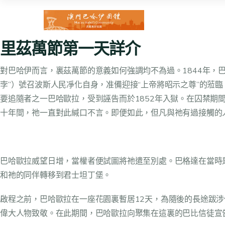
里茲萬節第一天詳介
對巴哈伊而言，裏茲萬節的意義如何強調均不為過。1844年，巴布（
孛”）號召波斯人民凈化自身，准備迎接“上帝將昭示之尊”的蒞臨。18
要追隨者之一巴哈歐拉，受到誣告而於1852年入獄。在囚禁
十年間，祂一直對此緘口不言。即便如此，但凡與祂有過接觸的
巴哈歐拉威望日增，當權者便試圖將祂遣至別處。巴格達在當時
和祂的同伴轉移到君士坦丁堡。
啟程之前，巴哈歐拉在一座花園裏暫居12天，為隨後的長途跋
偉大人物致敬。在此期間，巴哈歐拉向聚集在這裏的巴比信徒宣告，