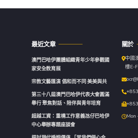
最近文章
關於
中國
澳門巴哈伊團體組織青年少年參觀國
樓E-F
家安全教育展
ocr@
宗教文藝匯演 倡和而不同 美美與共
+85
第三十八屆澳門巴哈伊代表大會圓滿
舉行 聚焦對話、陪伴與青年培育
+85
超越工資：重構工作意義氹仔巴哈伊
Mon -
中心舉辦專題座談會
探討現代婚姻價值 「當我們倆心合