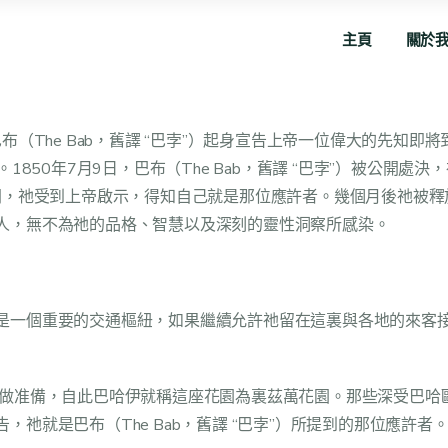
主頁
關於
The Bab，舊譯 “巴孛”）起身宣告上帝一位偉大的先知即將到
50年7月9日，巴布（The Bab，舊譯 “巴孛”）被公開處決，
期間，祂受到上帝啟示，得知自己就是那位應許者。幾個月後祂被
人，無不為祂的品格、智慧以及深刻的靈性洞察所感染。
是一個重要的交通樞紐，如果繼續允許祂留在這裏與各地的來客
涉做准備，自此巴哈伊就稱這座花園為裏茲萬花園。那些深受巴哈
祂就是巴布（The Bab，舊譯 “巴孛”）所提到的那位應許者