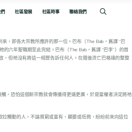
我們
社區發展
社區時事
聯絡我們
來，即各大宗教所應許的那一位。巴布（The Bab，舊譯 “巴
祂的六年聖職期至此完結。巴布（The Bab，舊譯 “巴孛”）的首
釋放，但祂沒有將這一經歷告訴任何人。在隨後流亡巴格達的整整
接觸，恐怕這個新宗教就會傳播得更遠更廣，於是當權者決定將祂
歐拉觸動的人，不論貧窮或富有、顯要或低微，紛紛前來向這位
。