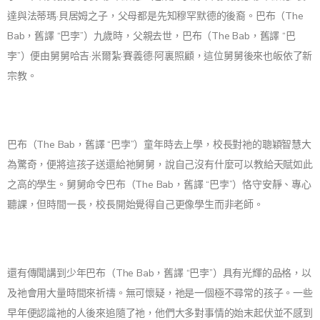
達與法蒂瑪·貝居姆之子，父母都是先知穆罕默德的後裔。巴布（The
Bab，舊譯 “巴孛”）九歲時，父親去世，巴布（The Bab，舊譯 “巴
孛”）便由舅舅哈吉·米爾紮·賽義德·阿裏照顧，這位舅舅後來也皈依了新
宗教。
巴布（The Bab，舊譯 “巴孛”）童年時去上學，校長對祂的聰穎智慧大
為驚奇，便將這孩子送還給祂舅舅，說自己沒有什麼可以教給天賦如此
之高的學生。舅舅命令巴布（The Bab，舊譯 “巴孛”）恪守安靜、專心
聽課，但時間一長，校長開始覺得自己更像學生而非老師。
還有傳聞講到少年巴布（The Bab，舊譯 “巴孛”）具有光輝的品格，以
及祂會用大量時間來祈禱。無可懷疑，祂是一個極不尋常的孩子。一些
早年便認識祂的人後來追隨了祂，他們大多對事情的始末起伏並不感到