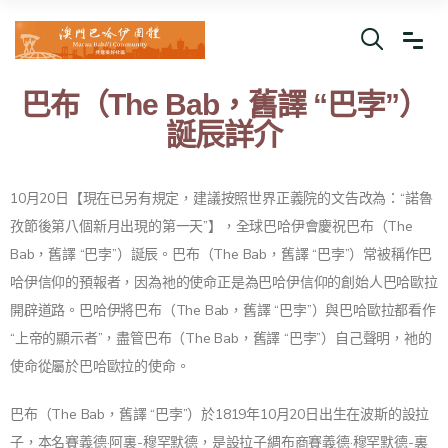
巴布（The Bab，舊譯 “巴孛”）
誕辰詳介
10月20日【現在已另有規定，建議按照世界正義院的文告改為：“諾魯
孜節後第八個新月出現的第一天”】，全球巴哈伊會慶祝巴布（The
Bab，舊譯 “巴孛”）誕辰。巴布（The Bab，舊譯 “巴孛”）常被稱作巴
哈伊信仰的預報者，因為祂的使命正是為巴哈伊信仰的創始人巴哈歐拉
開辟道路。巴哈伊將巴布（The Bab，舊譯 “巴孛”）與巴哈歐拉都看作
“上帝的顯示者”，盡管巴布（The Bab，舊譯 “巴孛”）自己聲明，祂的
使命從屬於巴哈歐拉的使命。
巴布（The Bab，舊譯 “巴孛”）於1819年10月20日出生在波斯的設拉
子，本名賽義德·阿裏-穆罕默德，是設拉子綢布商賽義德·穆罕默德-裏