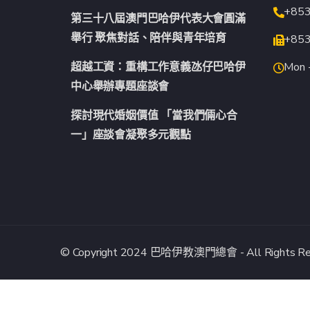
+85
第三十八屆澳門巴哈伊代表大會圓滿
舉行 聚焦對話、陪伴與青年培育
+85
超越工資：重構工作意義氹仔巴哈伊
Mon -
中心舉辦專題座談會
探討現代婚姻價值 「當我們倆心合
一」座談會凝聚多元觀點
© Copyright 2024 巴哈伊教澳門總會 - All Rights Res