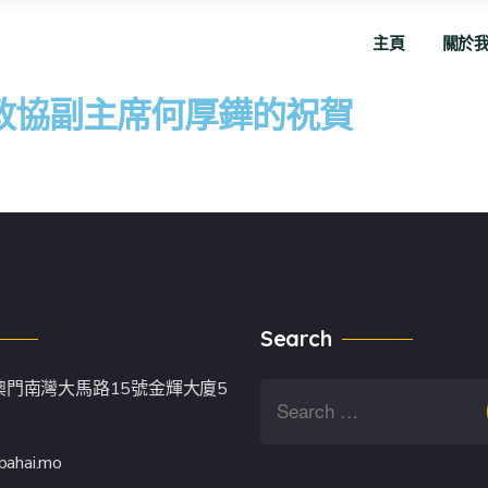
主頁
關於
政協副主席何厚鏵的祝賀
Search
澳門南灣大馬路15號金輝大廈5
bahai.mo