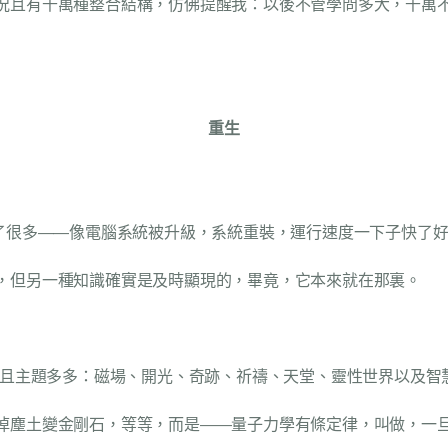
況且有千萬種整合結構，仿佛提醒我：以後不管學問多大，千萬不
重生
”了很多——像電腦系統被升級，系統重裝，運行速度一下子快了
，但另一種知識確實是及時顯現的，畢竟，它本來就在那裏。
而且主題多多：磁場、開光、奇跡、祈禱、天堂、靈性世界以及智
掉塵土變金剛石，等等，而是——量子力學有條定律，叫做，一