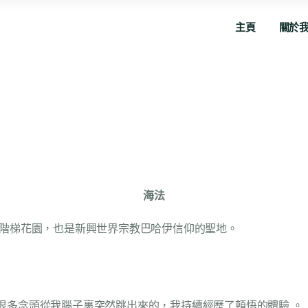
主頁
關於
海法
級階梯花園，也是新興世界宗教巴哈伊信仰的聖地。
很多念頭從我腦子裏突然跳出來的，我持續經歷了頓悟的體驗 。