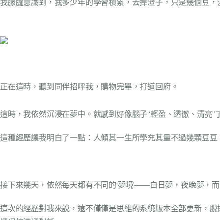
我朦朧意識到，我多少年的學習積累，去掉渣子，只是幾個豆，
正在這時，聽到同伴招呼我，購物完畢，打道回府。
這時，我依然沉浸在夢中。就感到好像腦子“輕盈、透徹、清亮
這種經歷讓我明白了一點：人傾其一生所學充其量不過幾顆豆豆
接下來幾天，依然每天都有不同的‘夢境’——白日夢，夜晚夢，
這次的經歷對我來說，遠不僅僅是思維的系統版本全部更新，脫