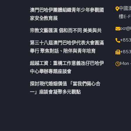
中國
澳門巴哈伊團體組織青年少年參觀國
樓E-F
家安全教育展
ocr@
宗教文藝匯演 倡和而不同 美美與共
+85
第三十八屆澳門巴哈伊代表大會圓滿
舉行 聚焦對話、陪伴與青年培育
+85
超越工資：重構工作意義氹仔巴哈伊
Mon -
中心舉辦專題座談會
探討現代婚姻價值 「當我們倆心合
一」座談會凝聚多元觀點