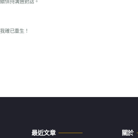
續保持溝通對話。
我確已重生！
最近文章
關於