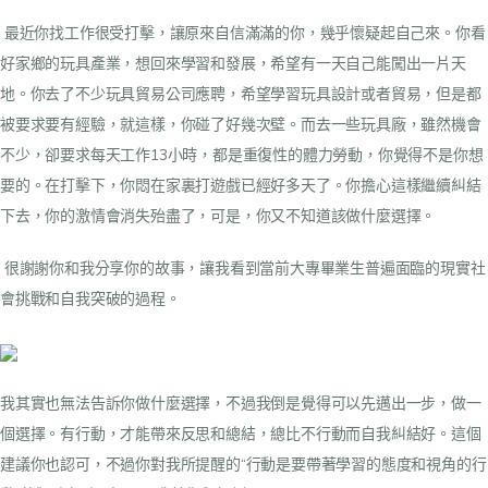
最近你找工作很受打擊，讓原來自信滿滿的你，幾乎懷疑起自己來。你看
好家鄉的玩具產業，想回來學習和發展，希望有一天自己能闖出一片天
地。你去了不少玩具貿易公司應聘，希望學習玩具設計或者貿易，但是都
被要求要有經驗，就這樣，你碰了好幾次壁。而去一些玩具廠，雖然機會
不少，卻要求每天工作13小時，都是重復性的體力勞動，你覺得不是你想
要的。在打擊下，你悶在家裏打遊戲已經好多天了。你擔心這樣繼續糾結
下去，你的激情會消失殆盡了，可是，你又不知道該做什麼選擇。
很謝謝你和我分享你的故事，讓我看到當前大專畢業生普遍面臨的現實社
會挑戰和自我突破的過程。
我其實也無法告訴你做什麼選擇，不過我倒是覺得可以先邁出一步，做一
個選擇。有行動，才能帶來反思和總結，總比不行動而自我糾結好。這個
建議你也認可，不過你對我所提醒的“行動是要帶著學習的態度和視角的行