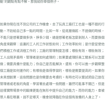
動”的觀點有點不解。那我給你舉個例子。
如果你現在找不到公司的工作機會，去了玩具工廠打工也是一種不錯的行
動。不妨給自己多一點的時間，比如一年，從底層做起，不過做的時候，
不能只是想著要做多快，掙多少錢，總是想著老板怎麼剝削人。而要換個
角度來觀察：這裏的工人的工作狀態如何；工作效率如何；是什麼促使他
們積極工作或消極工作的；工廠的管理制度怎樣；哪些有效，哪些無效；
工人出現矛盾時，管理者是如何處理的；如果要處理好員工關系可以怎麼
做；需要具備什麼能力；你自己是否能解決。還有，你可以進一步觀察整
個工廠是如何運作的；有哪些是值得學習的，哪些是需要提高的。如果你
未來想創業，這些問題也是你需要去考慮的。有時也可以嘗試把自己放在
管理者或老板的角度，學習著去處理一些問題，雖然可能事不關己，但是
這樣實際場景中的鍛煉更能在無形中提升自己的能力。而你的能力，會被
眾人看在眼裏，說不定哪天，機會就降臨在你這個有准備的人身上了。