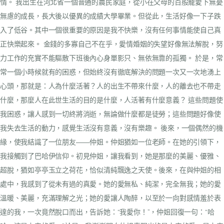
情。
我出生在河北省一個普通的農民家庭，從小在父母的百般寵愛下無憂
無慮的成長，長大後以優異的成績大學畢業。但從此，生活好像一下子跌
入了低谷。其中一個很重要的原因是我不快樂，沒有任何事情能使自己真
正快樂起來。
金錢的多寡自己不在乎，愛情婚姻的失望好像無法解脫，努
力工作的充實不能驅散下班後內心身單影只、無依無靠的孤獨。
於是，常
常一個小時候就有的困惑，但始終沒有徹底解決的問題一次又一次地湧上
心頭，那就是：人為什麼活著？人的出生不帶來什麼，人的離去也不帶走
什麼，那麼人在此世生活的目的是什麼，人活著有什麼意義？
這些問題使
我困惑，讓人感到一切終將消逝，無論做什麼都是徒勞；這些問題好像使
我失去生活的動力，感覺生活沒有意義，沒有樂趣。
後來，一個偶然的機
緣，使我結識了一位朋友——仲姐。仲姐猶如一位老師。在她的引領下，
我接觸到了巴哈伊信仰。初見仲姐，讓我看到，她是那麼的美麗、優雅、
超脫，猶如亭亭玉立之荷花，恰似清純飄逸之天使。後來，在與仲姐的相
處中，我感到了從未有過的真愛。她的愛無私、純潔，完全無我；她的愛
溫暖、美麗，充滿理解之光；她的愛讓人陶醉，以至於一向對感情羞於表
達的我，一次竟然脫口而出，告訴她：“我愛你！”，仲姐回復一句：“哈