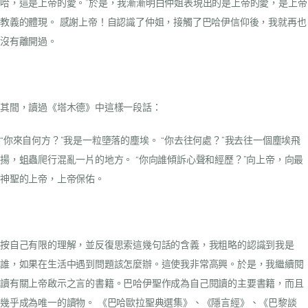
哈，這是上帝的愛。”於是，我漸漸明白仲姐表現出的是上帝的愛，是上帝
教義的體現。
感謝上帝！自認識了仲姐，接觸了巴哈伊信仰後，我就再也
沒有離開過。
其間，讀過《塔木德》中這樣一段話：
“你來自何方？”我是一粒墮落的塵埃。
“你去往何處？”我去往一個塵埃飛
揚，蛆蟲爬行混亂一片的地方。
“你向誰傾訴心聲和經歷？”向上帝，向最
神聖的上帝，上帝保佑。
按自己有限的理解，並反復思索這幾句話的含義，我粗略的認識到我是
誰，如果在生活中遇到問題該怎麼辦。這使我非常高興。於是，我繼續閱
讀有關上帝啟示之言的書籍。巴哈伊聖作成為自己閱讀的主要書籍，而且
幾乎成為唯一的讀物。
《巴哈歐拉聖典選集》、《隱言經》、《巴黎談