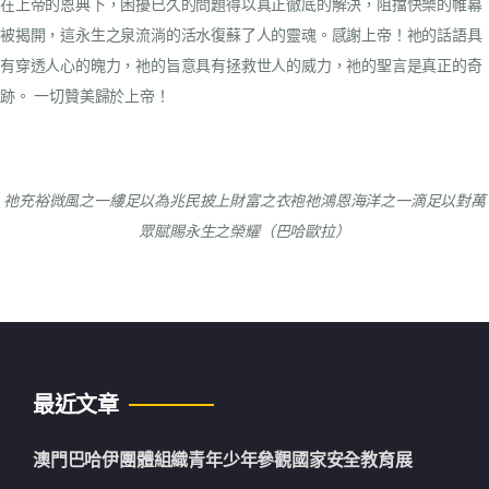
在上帝的恩典下，困擾已久的問題得以真正徹底的解決，阻擋快樂的帷幕
被揭開，這永生之泉流淌的活水復蘇了人的靈魂。感謝上帝！祂的話語具
有穿透人心的魄力，祂的旨意具有拯救世人的威力，祂的聖言是真正的奇
跡。
一切贊美歸於上帝！
祂充裕微風之一縷
足以為兆民披上財富之衣袍
祂鴻恩海洋之一滴
足以對萬
眾賦賜永生之榮耀
（巴哈歐拉）
最近文章
澳門巴哈伊團體組織青年少年參觀國家安全教育展