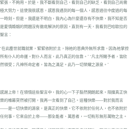
緊張，不夠用。於是，我不斷看到自己，看到自己的缺乏，看到自己尚需
極大努力。這使我很感恩，感恩我遇到的每一個人，感恩過往中度過的每
一時刻。但是，我還是不明白，我內心為什麼還存有不快樂，我不知是否
是愛情婚姻的問題沒有徹底解決的原因。直到有一天，我看到巴哈歐拉的
聖言：
“在此塵世就職就業，緊緊依附於主，除祂的恩典外無所求靠，因為祂掌控
所有仆人的命運。對仆人而言，此乃真正的信靠。”
“凡主所賜予者，皆欣
然領受；凡神所命定者，皆為之滿足。此乃一切榮耀之源泉。”
感謝上帝！在領悟這些聖言中，我的心一下子豁然開朗起來。阻擋真正快
樂的帷幕突然被打開，我再一次看到了自己。這種快樂——對於我而言
——是一切快樂的源泉，是真正的快樂。它不依附於任何人，也不依附於
任何事，它來自於上帝——那全能者、萬恩者，一切有形無形萬物之主。