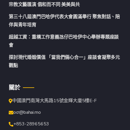
宗教文藝匯演 倡和而不同 美美與共
第三十八屆澳門巴哈伊代表大會圓滿舉行 聚焦對話、陪
伴與青年培育
超越工資：重構工作意義氹仔巴哈伊中心舉辦專題座談
會
探討現代婚姻價值 「當我們倆心合一」座談會凝聚多元
觀點
關於
中國澳門南灣大馬路15號金輝大廈5樓E-F
ocr@bahai.mo
+853-28965653