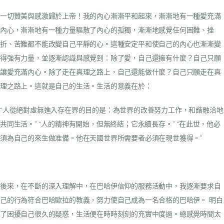
一切贊美與感激歸於上帝！我的內心漸漸平和起來，漸漸地有一種愛充滿
內心，漸漸地有一種力量驅散了內心的孤獨，漸漸地感覺任何困難、挫
折、苦難都不能改變自己平靜的心。這種安定平和使自己的內心也漸漸變
得強有力量，並逐漸認識與感覺到：除了愛，自己還擁有什麼？自己只願
讓愛充滿內心。除了走在真理之路上，自己還能做什麼？自己只願走在真
理之路上。這就是自己的生活。生活的意義在於：
“人從絕對虛無進入存在界的目的是：為世界的改善努力工作，和諧融洽地
共同生活。”
“人的精神有開始，但無終結；它永續長存。”
“在此世，他必
須為自己的來生做准備。他在天國世界所需要者必須在現世獲得。”
後來，在不斷的深入理解中，在巴哈伊信仰的服務活動中，我逐漸要求自
己的行為符合巴哈歐拉的教義，努力使自己成為一名合格的巴哈伊。
明白
了困擾自己很久的疑惑，生活便在時時刻刻的充實中度過。總感覺時間太