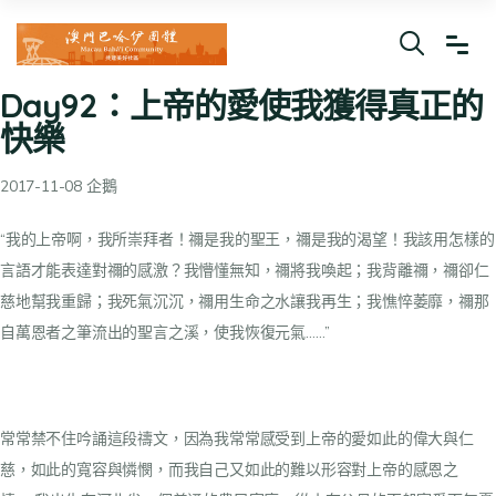
Day92：上帝的愛使我獲得真正的
快樂
2017-11-08 企鵝
“我的上帝啊，我所崇拜者！禰是我的聖王，禰是我的渴望！我該用怎樣的
言語才能表達對禰的感激？我懵懂無知，禰將我喚起；我背離禰，禰卻仁
慈地幫我重歸；我死氣沉沉，禰用生命之水讓我再生；我憔悴萎靡，禰那
自萬恩者之筆流出的聖言之溪，使我恢復元氣……”
常常禁不住吟誦這段禱文，因為我常常感受到上帝的愛如此的偉大與仁
慈，如此的寬容與憐憫，而我自己又如此的難以形容對上帝的感恩之