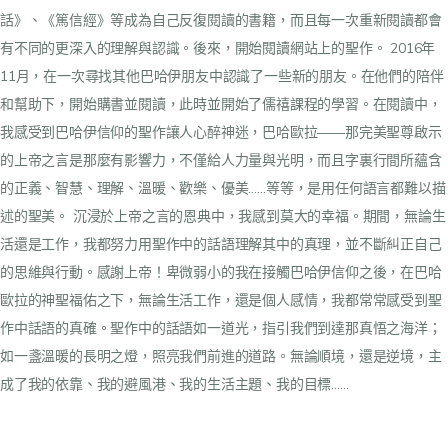
話》、《篤信經》等成為自己反復閱讀的書籍，而且每一次重新閱讀都會
有不同的更深入的理解與認識。後來，開始閱讀網站上的聖作。
2016年
11月，在一次尋找其他巴哈伊朋友中認識了一些新的朋友。在他們的陪伴
和幫助下，開始購書並閱讀，此時並開始了儒禧課程的學習。在閱讀中，
我感受到巴哈伊信仰的聖作讓人心醉神迷，巴哈歐拉——那完美聖尊啟示
的上帝之言是那麼有影響力，不僅給人力量與光明，而且字裏行間所蘊含
的正義、智慧、理解、溫暖、歡樂、優美……等等，是用任何語言都難以描
述的聖美。
沉浸於上帝之言的恩典中，我感到莫大的幸福。期間，無論生
活還是工作，我都努力用聖作中的話語理解其中的真理，並不斷糾正自己
的思維與行動。感謝上帝！卑微弱小的我在接觸巴哈伊信仰之後，在巴哈
歐拉的神聖福佑之下，無論生活工作，還是個人感情，我都常常感受到聖
作中話語的真確。聖作中的話語如一道光，指引我們到達那真悟之海洋；
如一盞溫暖的長明之燈，照亮我們前進的道路。無論順境，還是逆境，主
成了我的依靠、我的避風港、我的生活主題、我的目標……