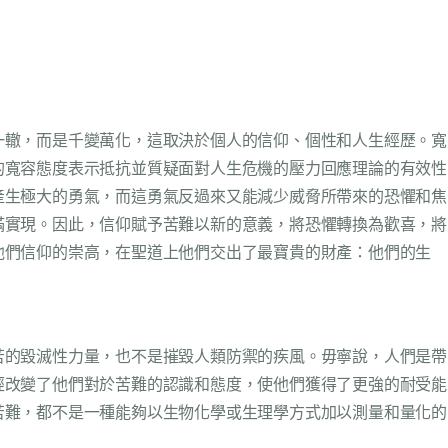
一轍，而是千變萬化，這取決於個人的信仰、個性和人生經歷。寬
的寬容態度表示抵抗並質疑面對人生危機的壓力回應理論的有效性
產生極大的勇氣，而這勇氣反過來又能減少威脅所帶來的恐懼和焦
滿實現。因此，信仰賦予苦難以新的意義，將恐懼轉換為歡喜，將
他們信仰的崇高，在聖道上他們交出了最寶貴的財產：他們的生
苦的毀滅性力量，也不是摧毀人類防禦的疾風。毋寧說，人們是帶
經改變了他們對於苦難的認識和態度，使他們獲得了更強的耐受能
苦難，都不是一種能夠以生物化學或生理學方式加以測量和量化的