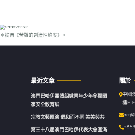
remover.rar
＊摘自《苦難的創造性維度》。
最近文章
關於
中國
澳門巴哈伊團體組織青年少年參觀國
樓E-F
家安全教育展
ocr@
宗教文藝匯演 倡和而不同 美美與共
+85
第三十八屆澳門巴哈伊代表大會圓滿