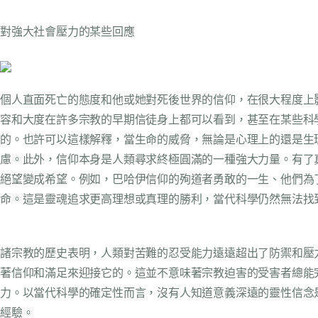
對強大社會壓力的某些回應
個人直面死亡的態度和他或她對死後世界的信仰，在很大程度上
容和大度在許多宗教的早期信徒身上都可以看到，甚至在某些科
的。也許可以這樣解釋，當生命的威脅，無論是心理上的還是生
慮。此外，信仰本身是人類尋求終極圓滿的一種強大力量。有了
絕望變成希望。例如，巴哈伊信仰的殉道者勇敢的一生、他們為
命。這是靈魂追求更高理想或真理的勝利，當代科學仍然無法找
諸宗教的歷史表明，人類對苦難的忍受能力遠遠超出了防禦和壓
著信仰和滿足來迎接它的。這並不意味著宗教迫害的受害者總能
力。以當代科學的確定性而言，沒有人知道意義深遠的靈性信念
經驗。