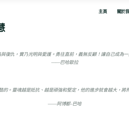
主頁
關於
慧
焰與復仇，實乃光明與愛護。勇往直前，義無反顧！讓自己成為一
——巴哈歐拉
酷的。靈魂越是抵抗、越是頑強和堅定，他的進步就會越大，將
——阿博都-巴哈