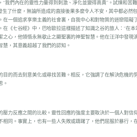
“我們內在的靈性力量得到刺激、凈化並變得高貴”。試煉和苦難
“無論上帝的聖道發生了什麼，無論所造成的直接後果多麼令人不安，其中
。在一個追求享樂主義的社會裏，自我中心和對物質的迷戀阻礙
。在《七谷經》中，巴哈歐拉這樣描述了知識之谷的旅人：“在本
潔之心，他領悟永無歇止之顯聖裏的神聖智慧。他在汪洋中發現滴
智慧，其意義超越了我們的認知。
的目的而去刻意美化或尋找苦難。相反，它強調了在解決危機的
思。
的壓力反應之間的比較。靈性回應的強度主要取決於一個人對信
不相同。事實上，也有一些人失敗或躊躇了，他們屈服於暴行，