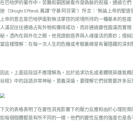
在巴哈伊的著作中，苦難和窮困被看作是偽裝的祝福，通過它們，
迪（Shoghi Effendi, 舊譯“守基·阿芬第”）所言：
上帝的意志是巴哈伊面對無法掌控的逆境所持的一種基本的態度
人滿足往往通過占有外物和獲得成功，而非通過靈性圓滿而實現
秘。憑內在與外在之眼，他見證創造界與人魂復活的奧妙；借純
當這樣理解：在每一次人生的危機或考驗裏總是有著隱藏的深刻
因此，上面這段話不應理解為，出於追求功名或者體現英雄氣概
谷經》中的話語非常神秘，意義深遠，要理解它們就需要許多反
下文的表格表明了在靈性洞見影響下的壓力反應和由於心理防禦
如每個個體都是有所不同的一樣，他們的靈性反應的強度也是各