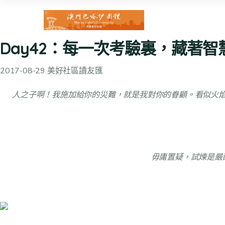
Day42：每一次考驗裏，藏著智
2017-08-29 美好社區讀友匯
人之子啊！我施加給你的災難，就是我對你的眷顧。看似火
毋庸置疑，試煉是嚴