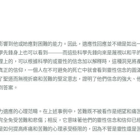
影響到他或她應對困難的能力。因此，適應性回應並不總是如出
學先鋒身上也可以看到———而這些科學先鋒向來是蔑視以和平
理上的，可以根據科學的或靈性的信念加以解釋時，這種洞見將
真正的信仰，一個人在不可避免的死亡中就會看到靈性信念的圓
了聖道而無視折磨和苦難的堅定意志，證明了他們信念的強大、
到答案。
力適應的心理范疇。在上述事例中，苦難既不被看作是絕望和痛
完全免受苦難和悲傷；相反，它意味著他們的靈性信念和信仰已
是如何提高疼痛和苦難的心理承受極限的，因為不管是靈性還是