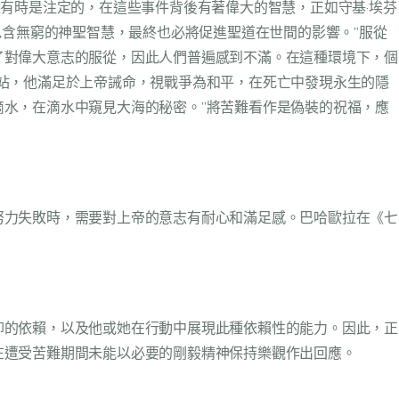
有時是注定的，在這些事件背後有著偉大的智慧，正如守基·埃芬
都必然包含無窮的神聖智慧，最終也必將促進聖道在世間的影響。”服從
了對偉大意志的服從，因此人們普遍感到不滿。在這種環境下，個
站，他滿足於上帝誡命，視戰爭為和平，在死亡中發現永生的隱
水，在滴水中窺見大海的秘密。”將苦難看作是偽裝的祝福，應
努力失敗時，需要對上帝的意志有耐心和滿足感。巴哈歐拉在《七
仰的依賴，以及他或她在行動中展現此種依賴性的能力。因此，正
在遭受苦難期間未能以必要的剛毅精神保持樂觀作出回應。