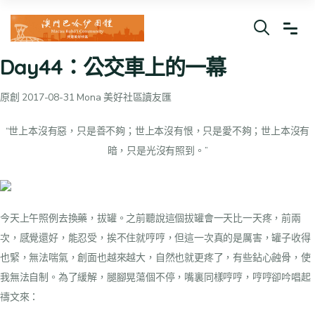
Day44：公交車上的一幕
原創 2017-08-31 Mona 美好社區讀友匯
“世上本沒有惡，只是善不夠；世上本沒有恨，只是愛不夠；世上本沒有
暗，只是光沒有照到。”
今天上午照例去換藥，拔罐。之前聽說這個拔罐會一天比一天疼，前兩
次，感覺還好，能忍受，挨不住就哼哼，但這一次真的是厲害，罐子收得
也緊，無法喘氣，創面也越來越大，自然也就更疼了，有些鉆心蝕骨，使
我無法自制。為了緩解，腿腳晃蕩個不停，嘴裏同樣哼哼，哼哼卻吟唱起
禱文來：