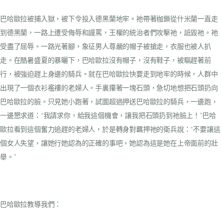
巴哈歐拉被捕入獄，被下令投入德黑蘭地牢。祂帶著枷鎖從什米蘭一直走
到德黑蘭，一路上遭受侮辱和謾罵，王權的統治者們攻擊祂，詆毀祂。祂
受盡了屈辱。一路光著腳，象征男人尊嚴的帽子被搶走，衣服也被人扒
走。在酷暑盛夏的暴曬下，巴哈歐拉沒有帽子，沒有鞋子，被驅趕著前
行，被強迫趕上身邊的騎兵。就在巴哈歐拉快要走到地牢的時候，人群中
出現了一個衣衫襤褸的老婦人。手裏攥著一塊石頭，急切地想把石頭扔向
巴哈歐拉的臉。只見她小跑著，試圖超過押送巴哈歐拉的騎兵，一邊跑，
一邊懇求道：“我請求你，給我這個機會，讓我把石頭扔到祂臉上！”巴哈
歐拉看到這個奮力追趕的老婦人，於是轉身對羈押祂的衛兵說：“不要讓這
個女人失望，讓她行她認為的正確的事吧，她認為這是她在上帝面前的壯
舉。”
巴哈歐拉教導我們：