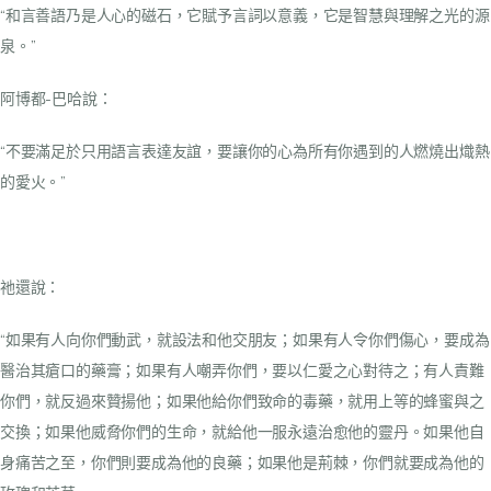
“和言善語乃是人心的磁石，它賦予言詞以意義，它是智慧與理解之光的源
泉。”
阿博都-巴哈說：
“不要滿足於只用語言表達友誼，要讓你的心為所有你遇到的人燃燒出熾熱
的愛火。”
祂還說：
“如果有人向你們動武，就設法和他交朋友；
如果有人令你們傷心，要成為
醫治其瘡口的藥膏；
如果有人嘲弄你們，要以仁愛之心對待之；
有人責難
你們，就反過來贊揚他；
如果他給你們致命的毒藥，就用上等的蜂蜜與之
交換；
如果他威脅你們的生命，就給他一服永遠治愈他的靈丹。
如果他自
身痛苦之至，你們則要成為他的良藥；
如果他是荊棘，你們就要成為他的