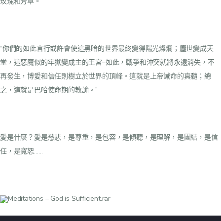
玫瑰和芳草。
“你們的如此言行或許會使這黑暗的世界最終變得陽光燦爛；塵世變成天
堂，這惡魔似的牢獄變成主的王宮–如此，戰爭和沖突就將永遠消失，不
再發生，博愛和信任則樹立於世界的頂峰。這就是上帝誡命的真髓；總
之，這就是巴哈使命期的教諭。”
愛是什麼？愛是慈悲，是尊重，是包容，是傾聽，是理解，是團結，是信
任，是寬恕……
Meditations – God is Sufficient.rar