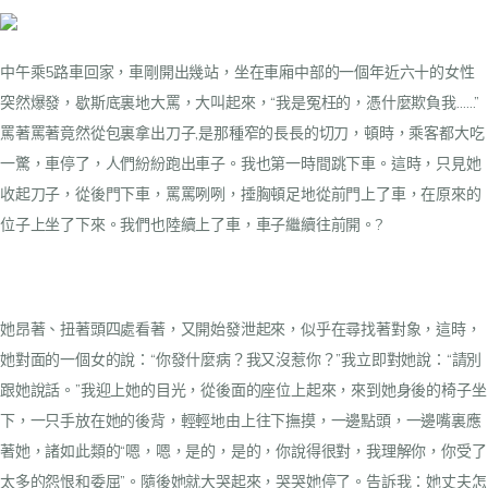
中午乘5路車回家，車剛開出幾站，坐在車廂中部的一個年近六十的女性
突然爆發，歇斯底裏地大罵，大叫起來，“我是冤枉的，憑什麼欺負我……”
罵著罵著竟然從包裏拿出刀子,是那種窄的長長的切刀，頓時，乘客都大吃
一驚，車停了，人們紛紛跑出車子。我也第一時間跳下車。這時，只見她
收起刀子，從後門下車，罵罵咧咧，捶胸頓足地從前門上了車，在原來的
位子上坐了下來。我們也陸續上了車，車子繼續往前開。?
她昂著、扭著頭四處看著，又開始發泄起來，似乎在尋找著對象，這時，
她對面的一個女的說：“你發什麼病？我又沒惹你？”我立即對她說：“請別
跟她說話。”我迎上她的目光，從後面的座位上起來，來到她身後的椅子坐
下，一只手放在她的後背，輕輕地由上往下撫摸，一邊點頭，一邊嘴裏應
著她，諸如此類的“嗯，嗯，是的，是的，你說得很對，我理解你，你受了
太多的怨恨和委屈”。隨後她就大哭起來，哭哭她停了。告訴我：她丈夫怎