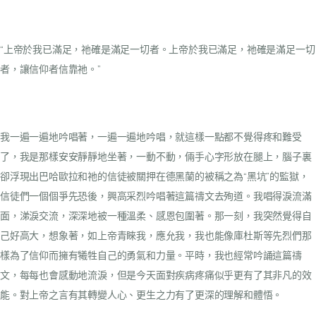
“上帝於我已滿足，祂確是滿足一切者。上帝於我已滿足，祂確是滿足一切
者，讓信仰者信靠祂。”
我一遍一遍地吟唱著，一遍一遍地吟唱，就這樣一點都不覺得疼和難受
了，我是那樣安安靜靜地坐著，一動不動，倆手心字形放在腿上，腦子裏
卻浮現出巴哈歐拉和祂的信徒被關押在德黑蘭的被稱之為“黑坑”的監獄，
信徒們一個個爭先恐後，興高采烈吟唱著這篇禱文去殉道。我唱得淚流滿
面，涕淚交流，深深地被一種溫柔、感恩包圍著。那一刻，我突然覺得自
己好高大，想象著，如上帝青睞我，應允我，我也能像庫杜斯等先烈們那
樣為了信仰而擁有犧牲自己的勇氣和力量。平時，我也經常吟誦這篇禱
文，每每也會感動地流淚，但是今天面對疾病疼痛似乎更有了其非凡的效
能。對上帝之言有其轉變人心、更生之力有了更深的理解和體悟。