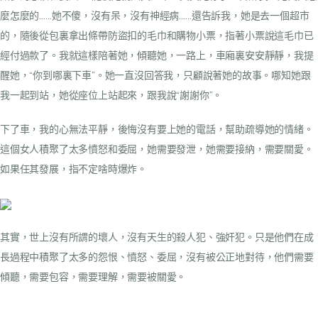
麼怎麼的……她不傻，沒有呆，沒有神經病……還告訴我，她是去一個超市
的，隨後從包裏拿出條帶防盜扣的毛巾和購物小票，指著小票說這毛巾已
經付過款了。我就這樣陪著她，傾聽她，一路上，車廂裏安安靜靜，我提
醒她，“你到哪裏下車”。她一直沒回答我，只顧說著她的故事。哪知她跟
我一起到站，她從座位上站起來，跟我說“謝謝你”。
下了車，我的心無法平靜，後悔沒有要上她的電話，幫助疏導她的情緒。
這個女人積聚了太多憤怒和委屈，她需要發泄，她需要接納，需要關愛。
如果任其發展，指不定啥時爆炸。
其實，世上沒有所謂的壞人，沒有天生的殺人犯、強奸犯。只是他們在成
長過程中積聚了太多的怨恨、憤怒、委屈，沒有被公正地對待，他們需要
傾聽，需要包容，需要理解，需要被關愛。