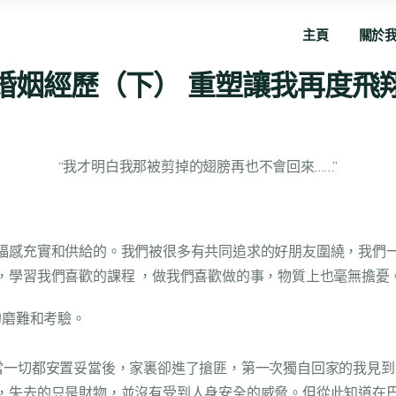
主頁
關於
伊婚姻經歷（下） 重塑讓我再度飛
“我才明白我那被剪掉的翅膀再也不會回來……”
福感充實和供給的。我們被很多有共同追求的好朋友圍繞，我們
，學習我們喜歡的課程 ，做我們喜歡做的事，物質上也毫無擔憂
的磨難和考驗。
當一切都安置妥當後，家裏卻進了搶匪，第一次獨自回家的我見
，失去的只是財物，並沒有受到人身安全的威脅。但從此知道在