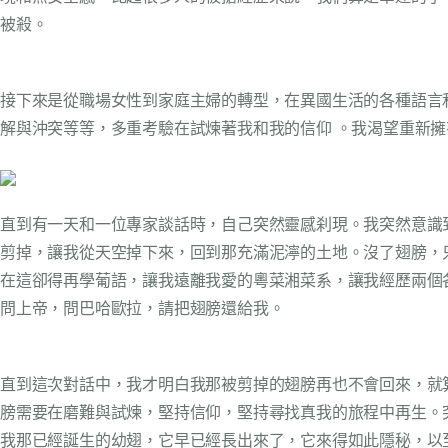
被殺。
接下來是從職場女性到家庭主婦的轉型，在異國生活的各種語言
解與沖突等等，多重考驗在試煉著我和我的信仰 。我渴望重新
直到有一天和一位專家談話時，自己突然靈感刹現。我突然意識
剪掉，讓我從天空掉下來，回到那充滿泥濘的土地。沒了翅膀，
在這卻得再學葡語，讓我遠離我愛的粵菜湘菜系，讓我經歷兩個
問上帝，問巴哈歐拉，請把翅膀還給我。
直到這次對話中，我才明白我那被剪掉的翅膀再也不會回來，就
膀需要在磨難與試煉，堅持信仰，堅持尋找真我的旅程中再生。
我那已經誕生的幼翅，它早已經長出來了，它來得如此隱秘，以