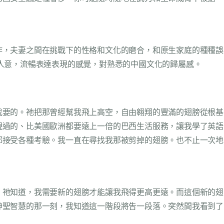
作，夫妻之間在挑戰下的性格和文化的磨合，和原生家庭的種種誤
人意，流暢表達表現的感覺，對熟悉的中國文化的歸屬感。
我要的。祂把那曾經幫我飛上高空，自由翱翔的豐滿的翅膀從根基
現過的、比美國歐洲都要遠上一倍的巴西生活服務，讓我學了英語
都接受各種考驗。我一直在尋找我那被剪掉的翅膀。也不止一次地
，祂知道，我需要新的翅膀才能讓我飛得更高更遠。而這個新的翅
神聖智慧的那一刻，我知道這一階段將告一段落。突然間我看到了