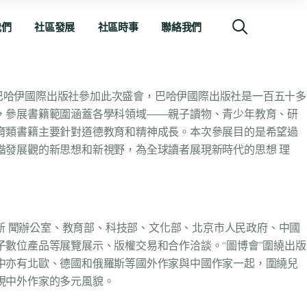
我們
社區發展
社區時事
聯絡我們
巴哈伊國際出版社參加此次盛會，巴哈伊國際出版社是一百五十多
，參展書籍範圍涵蓋各學科領域——親子讀物、青少年教育、研
育類書籍主要針對道德教育和精神成長。本次參展目的是希望過
諧發展觀的新思想和新視野，為全球讀者展現新時代的思想 理
院新 聞辦公室、教育部、科技部、文化部、北京市人民政府、中國
數位產品等展覽展示、版權交易和合作洽談。“圖博會”圍繞出版
中亦有北歐、德國和俄羅斯等國外作家與中國作家一起，圍繞兒
現中外作家的多元風貌。