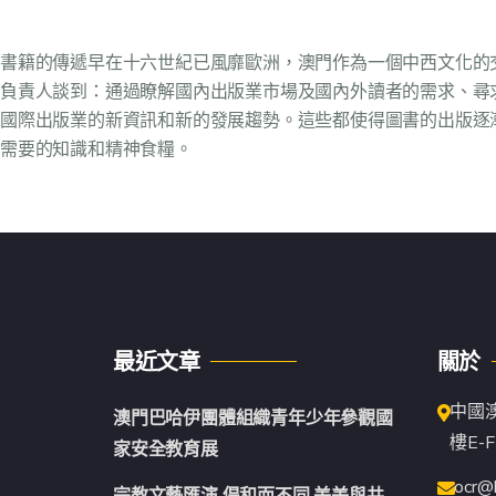
書籍的傳遞早在十六世紀已風靡歐洲，澳門作為一個中西文化的
負責人談到：通過瞭解國內出版業市場及國內外讀者的需求、尋
國際出版業的新資訊和新的發展趨勢。這些都使得圖書的出版逐
需要的知識和精神食糧。
最近文章
關於
中國
澳門巴哈伊團體組織青年少年參觀國
樓E-F
家安全教育展
ocr@
宗教文藝匯演 倡和而不同 美美與共