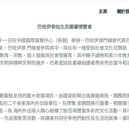
主頁
關於
巴哈伊參加北京圖書博覽會
十一日在中國國際展覽中心（新館）舉辦。巴哈伊澳門總會代表
來，巴哈伊澳 門總會參與其中，與往年一樣受到社會文化司贊助
性教育、宗教、個人發展與社會發展等，其中親子讀物和青少年教
質文明與精神文明的進步，也希望這些書籍給讀者帶來符合當今和
五”規劃重點支持的重大會展項目，由國家新聞出版廣電總局、國務
的二千多家海內外出版單位，在博覽 會期間進行圖書、相關電子
面，為 海內外出版人精心組織了逾百場豐富多彩的文化活動。其
讀、作品簽售等活動，與讀者共同分享他們創作及生活的故事，展