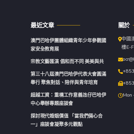
最近文章
關於
中國
澳門巴哈伊團體組織青年少年參觀國
樓E-F
家安全教育展
ocr@
宗教文藝匯演 倡和而不同 美美與共
+85
第三十八屆澳門巴哈伊代表大會圓滿
舉行 聚焦對話、陪伴與青年培育
+85
超越工資：重構工作意義氹仔巴哈伊
Mon -
中心舉辦專題座談會
探討現代婚姻價值 「當我們倆心合
一」座談會凝聚多元觀點