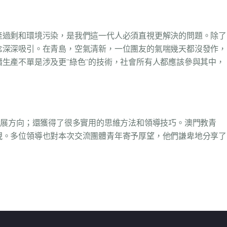
產過剩和環境污染，是我們這一代人必須直視更解決的問題。除了
念深深吸引。在青島，空氣清新，一位團友的氣喘幾天都沒發作，
生產不單是涉及更”綠色”的技術，社會所有人都應該參與其中，
發展方向；還獲得了很多實用的思維方法和領導技巧。澳門教青
視。多位領導也對本次交流團體青年寄予厚望，他們謙卑地分享了