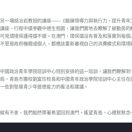
另一場胡冶岩教授的講座——《鍛鍊領導力與執行力，提升青年
講座，行程中還參觀中德生態園，讓我們實地去瞭解了被動房的
可見環境保護得還不錯。在澳門，環保還沒有普及和落實到每個
不管是政府機關或個人，都應該重新審視自己的消費模式和環境
中國政治青年學院培訓中心特別安排的這一培訓，讓我們瞭解到
局，青島市團校劉富珍校長和中國青年政治學院培訓中心主任在
一些對發展青少年道德能力的看法和建議。
縱有不舍，我們毅然帶著希望回到澳門。遙望青島，心裡默默念