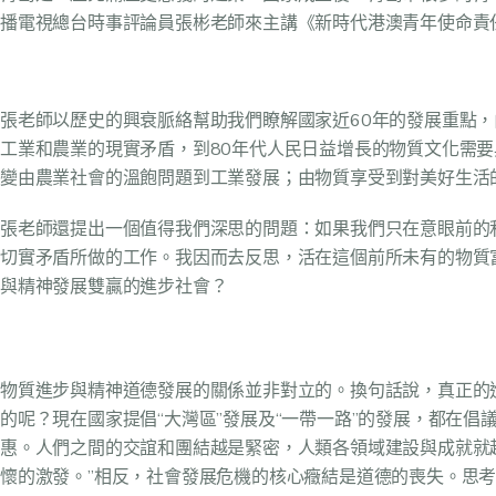
播電視總台時事評論員張彬老師來主講《新時代港澳青年使命責
張老師以歷史的興衰脈絡幫助我們瞭解國家近60年的發展重點
工業和農業的現實矛盾，到80年代人民日益增長的物質文化需要
變由農業社會的溫飽問題到工業發展；由物質享受到對美好生活
張老師還提出一個值得我們深思的問題：如果我們只在意眼前的
切實矛盾所做的工作。我因而去反思，活在這個前所未有的物質
與精神發展雙贏的進步社會？
物質進步與精神道德發展的關係並非對立的。換句話說，真正的
的呢？現在國家提倡“大灣區”發展及“一帶一路”的發展，都在
惠。人們之間的交誼和團結越是緊密，人類各領域建設與成就就
懷的激發。”相反，社會發展危機的核心癥結是道德的喪失。思