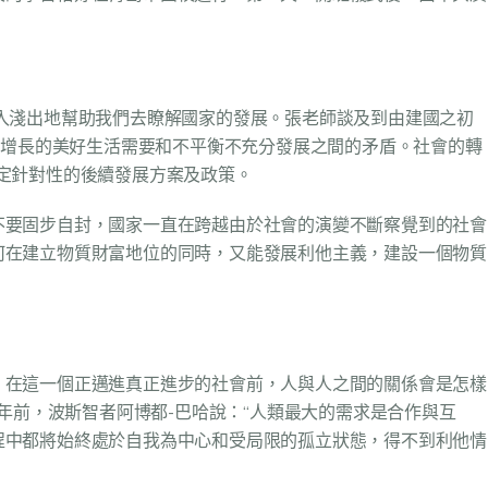
入淺出地幫助我們去瞭解國家的發展。張老師談及到由建國之初
益增長的美好生活需要和不平衡不充分發展之間的矛盾。社會的轉
定針對性的後續發展方案及政策。
不要固步自封，國家一直在跨越由於社會的演變不斷察覺到的社會
何在建立物質財富地位的同時，又能發展利他主義，建設一個物質
，在這一個正邁進真正進步的社會前，人與人之間的關係會是怎樣
年前，波斯智者阿博都-巴哈說：“人類最大的需求是合作與互
程中都將始終處於自我為中心和受局限的孤立狀態，得不到利他情