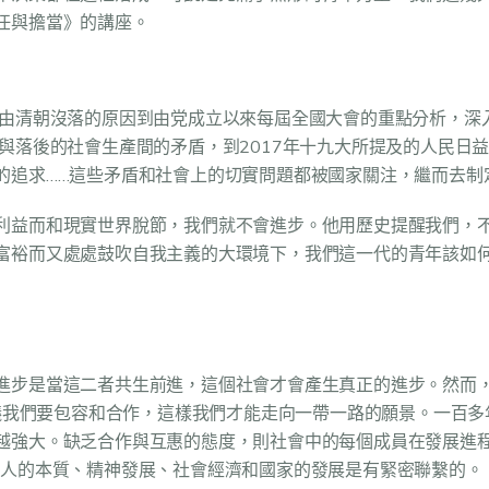
任與擔當》的講座。
，由清朝沒落的原因到由党成立以來每屆全國大會的重點分析，深
與落後的社會生產間的矛盾，到2017年十九大所提及的人民日
的追求……這些矛盾和社會上的切實問題都被國家關注，繼而去制
利益而和現實世界脫節，我們就不會進步。他用歷史提醒我們，
富裕而又處處鼓吹自我主義的大環境下，我們這一代的青年該如
進步是當這二者共生前進，這個社會才會產生真正的進步。然而
倡議我們要包容和合作，這樣我們才能走向一帶一路的願景。一百多
越強大。缺乏合作與互惠的態度，則社會中的每個成員在發展進
考人的本質、精神發展、社會經濟和國家的發展是有緊密聯繫的。