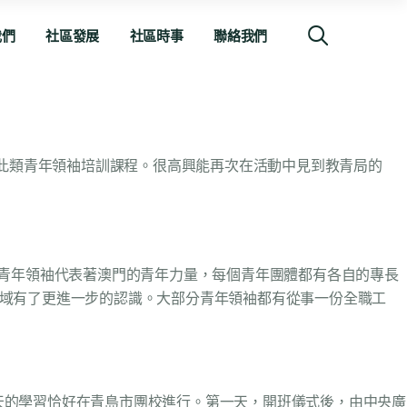
我們
社區發展
社區時事
聯絡我們
次參加此類青年領袖培訓課程。很高興能再次在活動中見到教青局的
名青年領袖代表著澳門的青年力量，每個青年團體都有各自的專長
領域有了更進一步的認識。大部分青年領袖都有從事一份全職工
天的學習恰好在青島市團校進行。第一天，開班儀式後，由中央廣