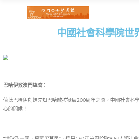
中國社會科學院世
巴哈伊教澳門總會：
值此巴哈伊創始先知巴哈歐拉誕辰200周年之際，中國社會科
心的問候！
“地球乃一國，萬眾皆其民”，這是150年前巴哈歐拉向人類