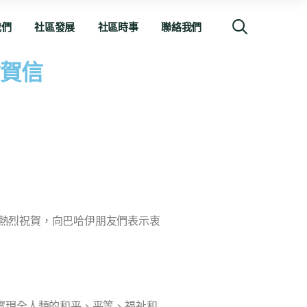
我們
社區發展
社區時事
聯絡我們
賀信
示熱烈祝賀，向巴哈伊朋友們表示衷
終實現全人類的和平、平等、福祉和