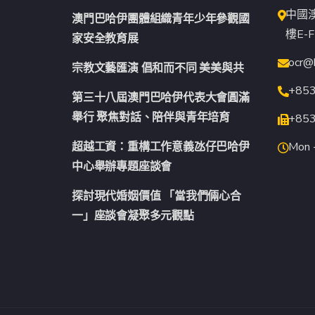
中國
澳門巴哈伊團體組織青年少年參觀國
樓E-F
家安全教育展
ocr@
宗教文藝匯演 倡和而不同 美美與共
+85
第三十八屆澳門巴哈伊代表大會圓滿
舉行 聚焦對話、陪伴與青年培育
+85
超越工資：重構工作意義氹仔巴哈伊
Mon -
中心舉辦專題座談會
探討現代婚姻價值 「當我們倆心合
一」座談會凝聚多元觀點