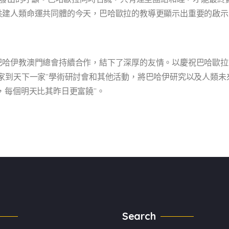
共建人類命運共同體的今天，巴哈歐拉的教導更顯示出重要的啟示
哈伊教澳門總會持續合作，結下了深厚的友情。以慶祝巴哈歐拉
家到天下一家”學術研討會和其他活動，將巴哈伊研究以及人類未
，每個明天比其昨日更富饒”。
Search