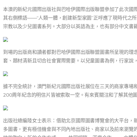
本澳的新紀元國際出版社與巴哈伊國際出版聯盟參加了此次國
其右側標語——“人類一體，創建新型家園”正呼應了現時代之
宗教以及少兒圖書系列。大部分以英語為主，也有部分中文書
到場的出版商和讀者都對巴哈伊國際出版聯盟圖書所呈現的理
套、題材清新且切合社會實際需要。以兒童圖書為例，行家說
據不完全統計，澳門新紀元國際出版社展位在三天的商家專場和
200周年紀念的明信片皆被索取一空。有來賓關注和了解其他
出版社總編陸女士表示：借助北京國際圖書博覽會的大平台，
多圖書，更有極佳機會與不同內地出版社、商家以及前來瀏覽