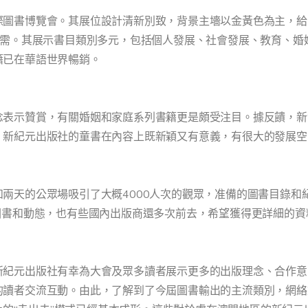
際圖書博覽會。其展位設計清新別致，背景主墻以金黃色為主，給
所需。其展示書目類別多元，包括個人發展、社會發展、教育、婚
籍已在華語世界暢銷。
念表示贊賞，有關婚姻和家庭系列書籍更是頗受注目。據反饋，新
，新紀元出版社的童書在內容上既新穎又有意義，有很大的發展空
兩天的公眾場吸引了大概4000人次的觀眾，准備的圖書目錄和
圖書和動態，也有些國內出版商還多次前去，希望獲得更詳細的資
新紀元出版社有幸為大會及眾多讀者展示更多的出版理念、合作意
的讀者交流互動。由此，了解到了今屆圖書輸出的主流類別，網絡