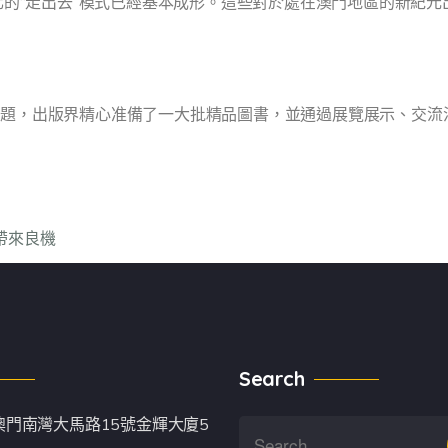
體化的“走出去”模式已經基本成形。這些對於處在澳門地區的新紀
主題，出版界精心准備了一大批精品圖書，並通過展覽展示、交流
帶來良機
Search
澳門南灣大馬路15號金輝大廈5