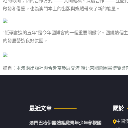
地的取向；新的合作方式 —— 共同組稿、深度合作 —— 立
啟發和借鑒。也為澳門本土的出版與媒體帶來了新的能量。
“砥礪奮進的五年”是今年圖博會的一個重要關鍵字。圍繞這個
的發展營造良好氛圍。
摘自：
本澳兩出版社聯合赴京參展交流 讚北京國際圖書博覽會
最近文章
關於
中國
澳門巴哈伊團體組織青年少年參觀國