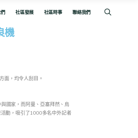
我們
社區發展
社區時事
聯絡我們
良機
容方面，均令人刮目。
”參與國家，而阿曼、亞塞拜然、烏
流活動，吸引了1000多名中外記者