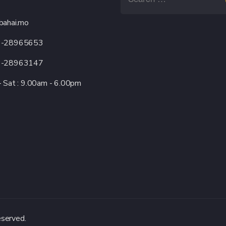
bahai.mo
3-28965653
3-28963147
 Sat : 9.00am - 6.00pm
erved.