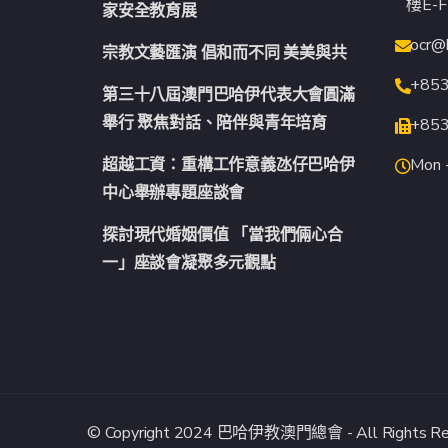
樓E-F
家安全教育展
ocr@
宗教文藝匯演 倡和而不同 美美與共
+85
第三十八屆澳門巴哈伊代表大會圓滿
舉行 聚焦對話、陪伴與青年培育
+85
超越工資：重構工作意義氹仔巴哈伊
Mon -
中心舉辦專題座談會
探討現代婚姻價值 「當我們倆心合
一」座談會凝聚多元觀點
© Copyright 2024 巴哈伊教澳門總會 - All Rights Res