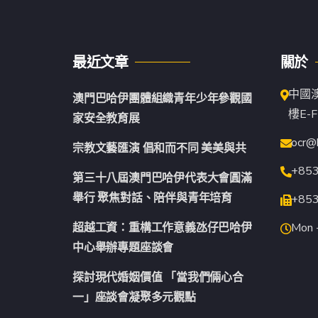
最近文章
關於
中國
澳門巴哈伊團體組織青年少年參觀國
樓E-F
家安全教育展
ocr@
宗教文藝匯演 倡和而不同 美美與共
+85
第三十八屆澳門巴哈伊代表大會圓滿
舉行 聚焦對話、陪伴與青年培育
+85
超越工資：重構工作意義氹仔巴哈伊
Mon -
中心舉辦專題座談會
探討現代婚姻價值 「當我們倆心合
一」座談會凝聚多元觀點