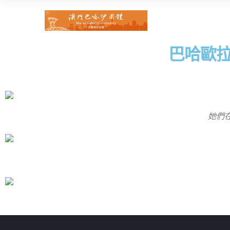
巴哈歐拉
她們