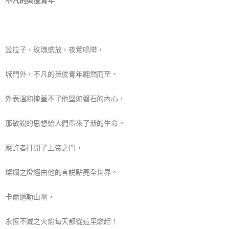
不凡的英俊青年
設拉子，玫瑰盛放，夜鶯鳴啭，
城門外，不凡的英俊青年翩然而至。
外表溫和掩蓋不了他堅如磐石的內心，
那敏銳的思想給人們帶來了新的生命。
應許者打開了上帝之門，
燦爛之燈經由他的言説點亮全世界。
卡爾邁勒山啊，
永恆不滅之火焰每天都從這里燃起！