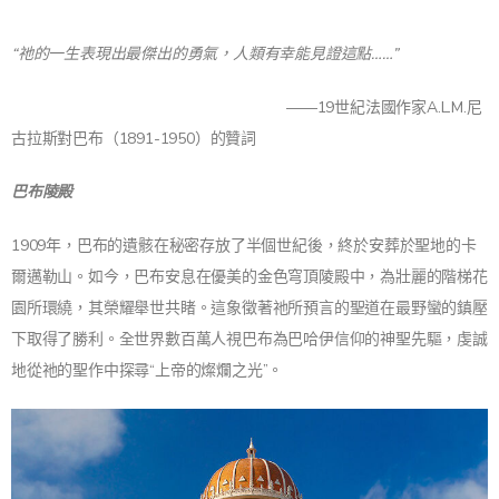
“祂的一生表現出最傑出的勇氣，人類有幸能見證這點……”
——19世紀法國作家A.L.M.尼
古拉斯對巴布（1891-1950）的贊詞
巴布陵殿
1909年，巴布的遺骸在秘密存放了半個世紀後，終於安葬於聖地的卡
爾邁勒山。如今，巴布安息在優美的金色穹頂陵殿中，為壯麗的階梯花
園所環繞，其榮耀舉世共睹。這象徵著祂所預言的聖道在最野蠻的鎮壓
下取得了勝利。全世界數百萬人視巴布為巴哈伊信仰的神聖先驅，虔誠
地從祂的聖作中探尋“上帝的燦爛之光”。