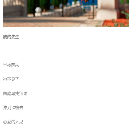
我的先生
半夜醒來
祂不見了
四處尋找無果
沖到頂樓去
心愛的人兒