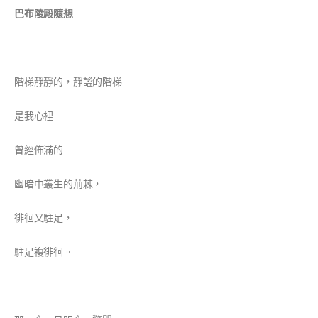
巴布陵殿隨想
階梯靜靜的，靜謐的階梯
是我心裡
曾經佈滿的
幽暗中叢生的荊棘，
徘徊又駐足，
駐足複徘徊。