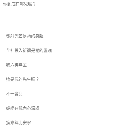
你到底在哪兒呢？
發射光芒是祂的身軀
全神投入祈禱是祂的靈魂
我六神無主
這是我的先生嗎？
不一會兒
蛻變在我內心深處
換來無比安寧