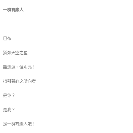
一群有緣人
巴布
猶如天空之星
雖遙遠、但明亮！
指引著心之所向者
是你？
是我？
是一群有緣人吧！