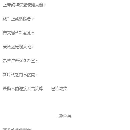
上帝的特選聖使耀人間，
成千上萬追隨者，
帶來變革新氣象。
天啟之光照大地，
為眾生帶來新希望。
新時代之門已敞開，
帶動人們迎接亙古美尊——巴哈歐拉！
–霍金梅