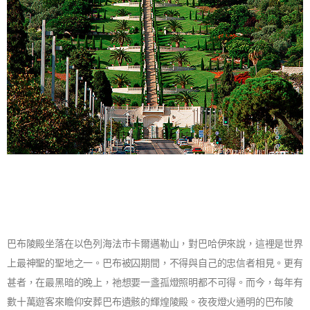
巴布陵殿坐落在以色列海法市卡爾邁勒山，對巴哈伊來說，這裡是世界
上最神聖的聖地之一。巴布被囚期間，不得與自己的忠信者相見。更有
甚者，在最黑暗的晚上，祂想要一盞孤燈照明都不可得。而今，每年有
數十萬遊客來瞻仰安葬巴布遺骸的輝煌陵殿。夜夜燈火通明的巴布陵