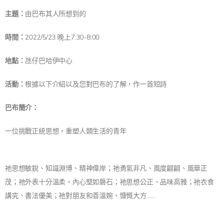
主題：
由巴布其人所想到的
時間：
2022/5/23 晚上7:30-8:00
地點：
氹仔巴哈伊中心
活動：
根據以下介紹以及您對巴布的了解，作一首短詩
巴布簡介：
一位挑戰正統思想，重塑人類生活的青年
祂思想敏銳、知識淵博、精神偉岸；祂勇氣非凡、風度翩翩、風華正
茂；祂外表十分溫柔，內心堅如磐石；祂思想公正、品味高雅；祂衣食
講究、書法優美；祂對朋友和善溫婉、慷慨大方……