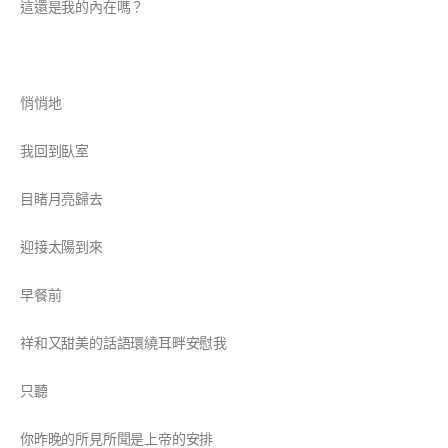
這還是我的內在嗎？
悄悄地
我回到臥室
目睹月亮歸去
迎接太陽到來
早餐前
祥和又甜美的話語環繞耳畔安慰我
只聽
你昨晚的所見所聞是上帝的安排