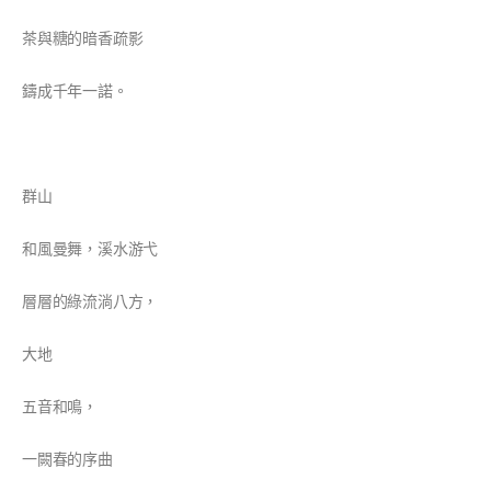
茶與糖的暗香疏影
鑄成千年一諾。
群山
和風曼舞，溪水游弋
層層的綠流淌八方，
大地
五音和鳴，
一闕春的序曲