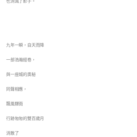
也消滅了影子。
九年一瞬，自天而降
一部浩瀚經卷，
與一座城的奧秘
同聲相應，
飄風驟雨
行跡匆匆的雙百歲月
消散了