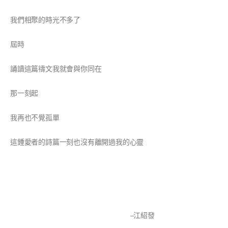
我們相聚的時光不多了
屆時
誦讀這篇禱文我就會與你同在
那一刻起
我再也不覺孤單
這鍾愛者的詩篇一刻也沒有離開過我的心靈
–江紹發