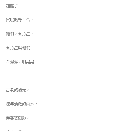
甦醒了
貪眠的野百合，
祂們，五角星，
五角星與他們
金燦燦，明晃晃。
古老的陽光，
陳年清澈的雨水，
伴婆娑樹影，