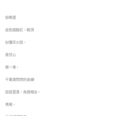
抬眼望
血色般殷紅，殿頂
似彌天火焰，
我甘心
做一束，
千萬束閃閃的金線!
迢迢雲漢，為我暗淡，
黑暗，