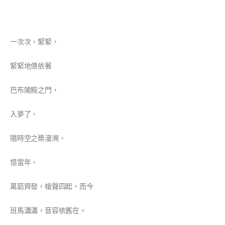
一次次，緊緊，
緊緊地偎依著
巴布陵殿之門，
入夢了，
隨時空之槳漫溯，
憶當年，
萬箭齊發，槍聲四起，而今
班馬瀟瀟，音容依舊在。