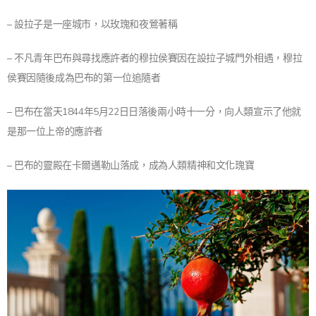
– 設拉子是一座城市，以玫瑰和夜鶯著稱
– 不凡青年巴布與尋找應許者的穆拉侯賽因在設拉子城門外相遇，穆拉
侯賽因隨後成為巴布的第一位追隨者
– 巴布在當天1844年5月22日日落後兩小時十一分，向人類宣示了他就
是那一位上帝的應許者
– 巴布的靈殿在卡爾邁勒山落成，成為人類精神和文化瑰寶