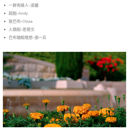
一群有緣人–淑麗
超脫–Andy
致巴布–Olivia
人類起–思德文
巴布陵殿隨想–張一兵