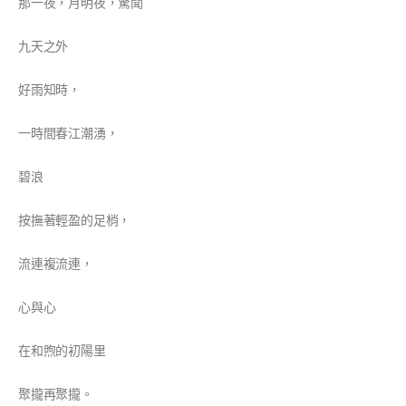
那一夜，月明夜，驚聞
九天之外
好雨知時，
一時間春江潮湧，
碧浪
按撫著輕盈的足梢，
流連複流連，
心與心
在和煦的初陽里
聚攏再聚攏。