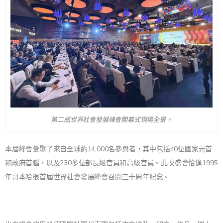
第二屆世界社會發展峰會開幕式現場全景。
本屆峰會彙聚了來自全球約14,000名參與者，其中包括40位國家元首
和政府首腦，以及230多位部長級官員和高級官員。此次盛會恰逢1995
年哥本哈根首屆世界社會發展峰會召開三十周年紀念。