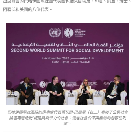
出席峰會的巴哈伊國際社團代表團包括來自埃及、印度、約旦、瑞士、
阿聯酋和美國的八位代表。
巴哈伊國際社團紐約辦事處代表蕾切爾·巴亞尼（右二）參加了公民社會
論壇專題活動“構建具凝聚力的社會：促進社會公平與團結的包容性政
策”。