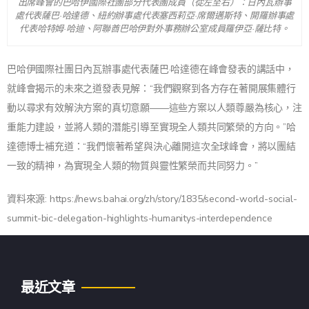
出席峰會的巴哈伊國際社團部分代表團成員（從左至右）：日內瓦辦事
處代表薩巴·哈達德、紐約辦事處代表塞西莉亞·席爾邁斯特、開羅辦事處
代表哈特姆·哈迪、阿聯酋巴哈伊對外事務辦公室成員羅伊亞·薩比特。
巴哈伊國際社團日內瓦辦事處代表薩巴·哈達德在峰會發表的講話中，
就峰會揭示的未來之道發表見解：“我們觀察到各方存在著開展集體行
動以尋求有效解決方案的真切意願——這些方案以人類尊嚴為核心，注
重能力建設，並將人類的潛能引導至實現全人類共同繁榮的方向。”
哈
達德博士補充道：“我們懷著希望與決心離開這次全球峰會，將以團結
一致的精神，為實現全人類的物質與靈性繁榮而共同努力。”
資料來源: https://news.bahai.org/zh/story/1835/second-world-social-
summit-bic-delegation-highlights-humanitys-interdependence
最近文章