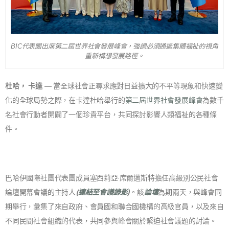
BIC代表團出席第二屆世界社會發展峰會，強調必須通過集體福祉的視角
重新構想發展路徑。
杜哈，
卡達
— 當全球社會正尋求應對日益擴大的不平等現象和快速變
化的全球局勢之際，在卡達杜哈舉行的
第二屆世界社會發展峰會
為數千
名社會行動者開闢了一個珍貴平台，共同探討影響人類福祉的各種條
件。
巴哈伊國際社團代表團成員塞西莉亞·席爾邁斯特擔任高級別公民社會
論壇開幕會議的主持人
(
連結至會議錄影
)
。該
論壇
為期兩天，與峰會同
期舉行，彙集了來自政府、會員國和聯合國機構的高級官員，以及來自
不同民間社會組織的代表，共同參與峰會關於緊迫社會議題的討論。