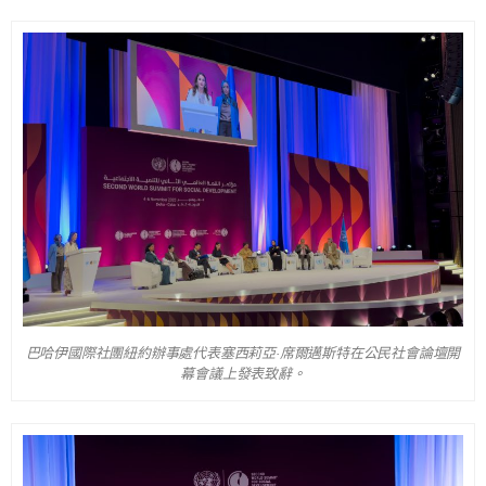
巴哈伊國際社團紐約辦事處代表塞西莉亞·席爾邁斯特在公民社會論壇開
幕會議上發表致辭。