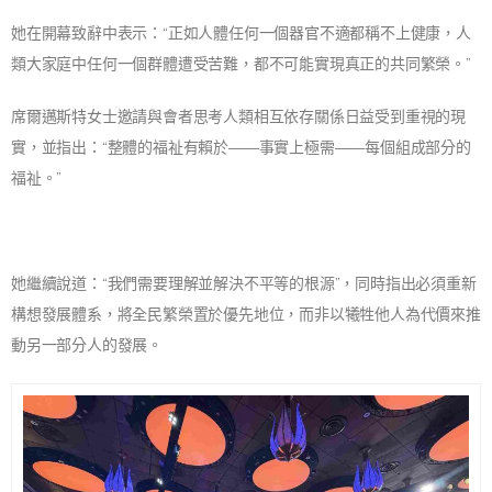
她在開幕致辭中表示：“正如人體任何一個器官不適都稱不上健康，人
類大家庭中任何一個群體遭受苦難，都不可能實現真正的共同繁榮。”
席爾邁斯特女士邀請與會者思考人類相互依存關係日益受到重視的現
實，並指出：“整體的福祉有賴於——事實上極需——每個組成部分的
福祉。”
她繼續說道：“我們需要理解並解決不平等的根源”，同時指出必須重新
構想發展體系，將全民繁榮置於優先地位，而非以犧牲他人為代價來推
動另一部分人的發展。