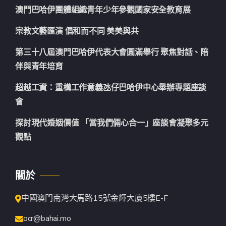
澳門巴哈伊團體組織青年少年參觀國家安全教育展
宗教文藝匯演 倡和而不同 美美與共
第三十八屆澳門巴哈伊代表大會圓滿舉行 聚焦對話、陪
伴與青年培育
超越工資：重構工作意義氹仔巴哈伊中心舉辦專題座談
會
探討現代婚姻價值 「當我們倆心合一」座談會凝聚多元
觀點
關於
中國澳門南灣大馬路15號金輝大廈5樓E-F
ocr@bahai.mo