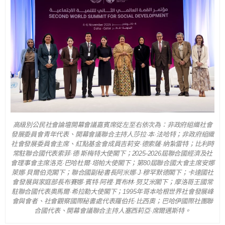
高級別公民社會論壇開幕會議嘉賓席從左至右依次為：非政府組織社會
發展委員會青年代表、開幕會議聯合主持人莎拉·本·法哈特；非政府組織
社會發展委員會主席、紅點基金會成員吉莉安·德索薩·納紮雷特；比利時
常駐聯合國代表索菲·德·斯梅特大使閣下；2025-2026屆聯合國經濟及社
會理事會主席洛克·巴哈杜爾·塔帕大使閣下；第80屆聯合國大會主席安娜
萊娜·貝爾伯克閣下；聯合國副秘書長阿米娜·J·穆罕默德閣下；卡達國社
會發展與家庭部長布賽娜·賓特·阿裡·賈布林·努艾米閣下；摩洛哥王國常
駐聯合國代表奧馬爾·希拉勒大使閣下；1995年哥本哈根世界社會發展峰
會與會者、社會觀察國際秘書處代表羅伯托·比西奧；巴哈伊國際社團聯
合國代表、開幕會議聯合主持人塞西莉亞·席爾邁斯特。