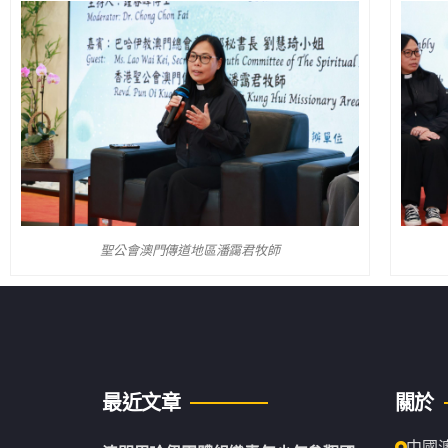
聖公會澳門傳道地區潘靄君牧師
最近文章
關於
中國