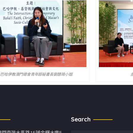
巴哈伊教澳門總會青年部秘書長劉慧琦小姐
Search
澳門南灣大馬路15號金輝大廈5