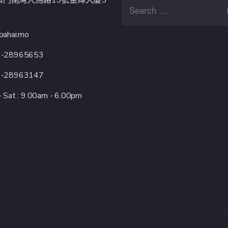
bahai.mo
3-28965653
3-28963147
 Sat : 9.00am - 6.00pm