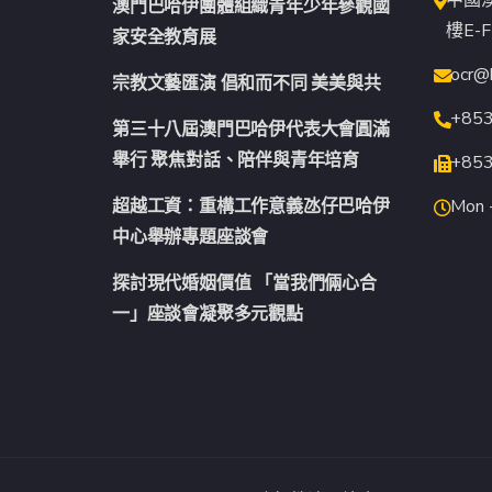
澳門巴哈伊團體組織青年少年參觀國
樓E-F
家安全教育展
ocr@
宗教文藝匯演 倡和而不同 美美與共
+85
第三十八屆澳門巴哈伊代表大會圓滿
舉行 聚焦對話、陪伴與青年培育
+85
超越工資：重構工作意義氹仔巴哈伊
Mon -
中心舉辦專題座談會
探討現代婚姻價值 「當我們倆心合
一」座談會凝聚多元觀點