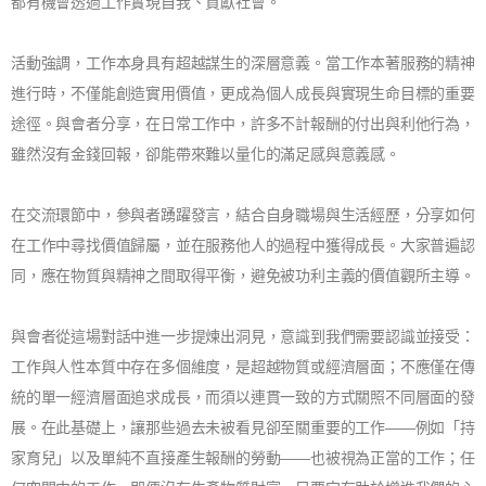
都有機會透過工作實現自我、貢獻社會。
活動強調，工作本身具有超越謀生的深層意義。當工作本著服務的精神
進行時，不僅能創造實用價值，更成為個人成長與實現生命目標的重要
途徑。與會者分享，在日常工作中，許多不計報酬的付出與利他行為，
雖然沒有金錢回報，卻能帶來難以量化的滿足感與意義感。
在交流環節中，參與者踴躍發言，結合自身職場與生活經歷，分享如何
在工作中尋找價值歸屬，並在服務他人的過程中獲得成長。大家普遍認
同，應在物質與精神之間取得平衡，避免被功利主義的價值觀所主導。
與會者從這場對話中進一步提煉出洞見，意識到我們需要認識並接受：
工作與人性本質中存在多個維度，是超越物質或經濟層面；不應僅在傳
統的單一經濟層面追求成長，而須以連貫一致的方式關照不同層面的發
展。在此基礎上，讓那些過去未被看見卻至關重要的工作——例如「持
家育兒」以及單純不直接產生報酬的勞動——也被視為正當的工作；任