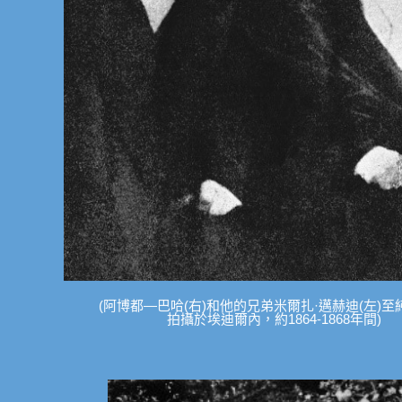
(阿博都—巴哈(右)和他的兄弟米爾扎·邁赫迪(左)至
拍攝於埃迪爾內，約1864-1868年間)