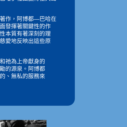
著作，阿博都—巴哈在
面發揮著關鍵性的作
性本質有著深刻的理
慈愛地反映出這些原
和祂為上帝獻身的
勵的源泉。阿博都
的、無私的服務來