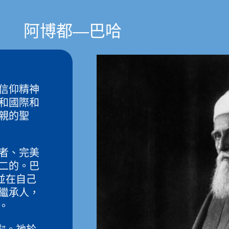
阿博都—巴哈
信仰精神
和國際和
親的聖
者、完美
二的。巴
並在自己
繼承人，
。