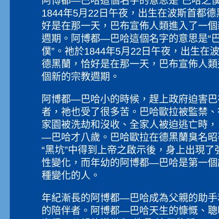
阿博都—巴哈這個名字的意思是“巴哈之僕
1844年5月22日午夜，出生在波斯首都
好是在那一天，巴布宣佈人類進入了一個
週期。阿博都—巴哈這個名字的意思是“
僕”。祂於1844年5月22日午夜，出生在
德黑蘭，恰好是在那一天，巴布宣佈人類
個新的宗教週期。
阿博都—巴哈小的時候，趕上政府迫害巴
者，祂也受了很多苦。巴哈歐拉被監禁、
家園被洗劫和沒收、全家人被迫逃亡時，
—巴哈才八歲。巴哈歐拉在德黑蘭臭名昭
“黑坑”中得到上帝之啟示後，身上出現了
性變化，而年幼的阿博都—巴哈是第一個
種變化的人。
年紀漸長的阿博都—巴哈成為父親的助手
的陪伴者。阿博都—巴哈天生的慷慨、聰