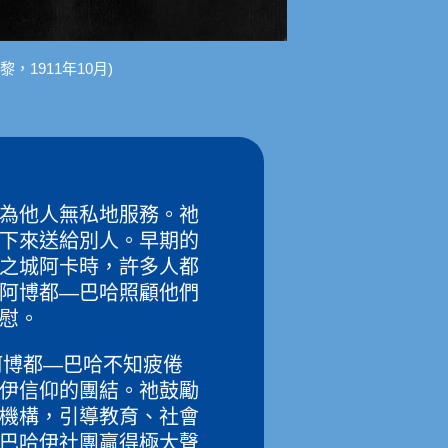
，1911年10月)
為他人無私地服務。祂
下來送給別人。早期的
之城阿卡時，許多人都
阿博都—巴哈照顧他們
慰。
阿博都—巴哈不知疲倦
伊信仰的團結。祂鼓勵
機構，引導教育、社會
巴哈伊社團贏得極大聲