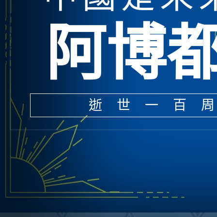
阿博
逝世一百