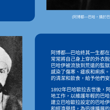
(阿博都—巴哈，攝於巴黎
阿博都—巴哈終其一生都在
常常將自己身上穿的外衣脫
巴哈伊被流放到荒遠的監獄
感染了傷寒、瘧疾和痢疾。
的清潔和飲食，給予他們安
1892年巴哈歐拉去世後，
地工作，以維護年輕的巴哈
建立巴哈歐拉設定的巴哈伊
和經濟舉措，為迅速擴展的