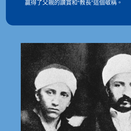
贏得了父親的讚賞和“教長”這個敬稱。