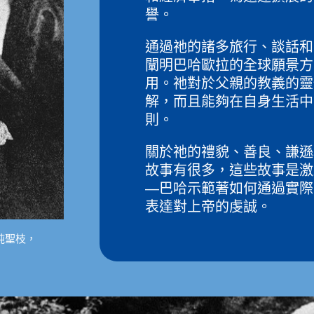
譽。
通過祂的諸多旅行、談話和
闡明巴哈歐拉的全球願景方
用。祂對於父親的教義的靈
解，而且能夠在自身生活中
則。
關於祂的禮貌、善良、謙遜
故事有很多，這些故事是激
—巴哈示範著如何通過實際
表達對上帝的虔誠。
純聖枝，