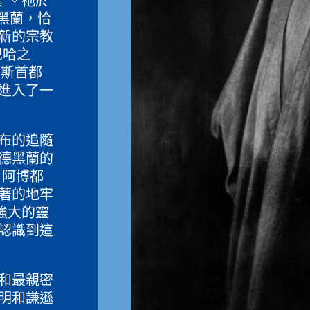
”。祂於
德黑蘭，恰
新的宗教
巴哈之
波斯首都
進入了一
布的追隨
德黑蘭的
 阿博都
著的地牢
強大的靈
認識到這
和最親密
明和謙遜