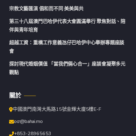
宗教文藝匯演 倡和而不同 美美與共
第三十八屆澳門巴哈伊代表大會圓滿舉行 聚焦對話、陪
伴與青年培育
超越工資：重構工作意義氹仔巴哈伊中心舉辦專題座談
會
探討現代婚姻價值 「當我們倆心合一」座談會凝聚多元
觀點
關於
中國澳門南灣大馬路15號金輝大廈5樓E-F
ocr@bahai.mo
+853-28965653