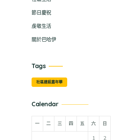
節日慶祝
虔敬生活
關於巴哈伊
Tags
社區建設嘉年華
Calendar
一
二
三
四
五
六
日
1
2