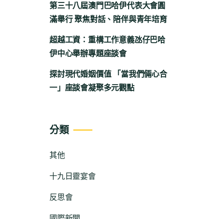
第三十八屆澳門巴哈伊代表大會圓
滿舉行 聚焦對話、陪伴與青年培育
超越工資：重構工作意義氹仔巴哈
伊中心舉辦專題座談會
探討現代婚姻價值 「當我們倆心合
一」座談會凝聚多元觀點
分類
其他
十九日靈宴會
反思會
國際新聞