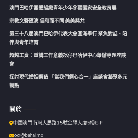
澳門巴哈伊團體組織青年少年參觀國家安全教育展
宗教文藝匯演 倡和而不同 美美與共
第三十八屆澳門巴哈伊代表大會圓滿舉行 聚焦對話、陪
伴與青年培育
超越工資：重構工作意義氹仔巴哈伊中心舉辦專題座談
會
探討現代婚姻價值 「當我們倆心合一」座談會凝聚多元
觀點
關於
中國澳門南灣大馬路15號金輝大廈5樓E-F
ocr@bahai.mo