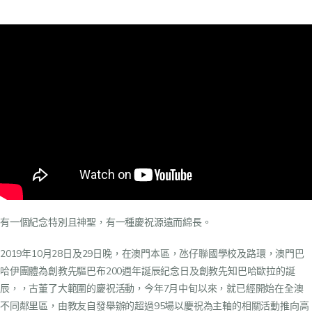
有一個紀念特別且神聖，有一種慶祝源遠而綿長。
2019年10月28日及29日晚，在澳門本區，氹仔聯國學校及路環，澳門巴
哈伊團體為創教先驅巴布200週年誕辰紀念日及創教先知巴哈歐拉的誕
辰，，古董了大範圍的慶祝活動，今年7月中旬以來，就已經開始在全澳
不同鄰里區，由教友自發舉辦的超過95場以慶祝為主軸的相關活動推向高