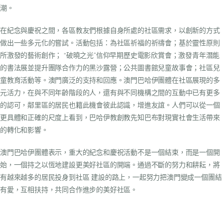
潮。
在紀念與慶祝之間，各區教友們根據自身所處的社區需求，以創新的方式
做出一些多元化的嘗試。活動包括：為社區祈福的祈禱會；基於靈性原則
所激發的藝術創作； “破曉之光”信仰早期歷史電影欣賞會；激發青年潛能
的書法展並提升團隊合作力的黑沙露營；公共圖書館兒童故事會；社區兒
童教育活動等。澳門廣泛的支持和回應。澳門巴哈伊團體在社區展現的多
元活力，在與不同年齡階段的人，還有與不同機構之間的互動中已有更多
的認可，鄰里區的居民也籍此機會彼此認識，增進友誼。人們可以從一個
更具體和正確的尺度上看到，巴哈伊教創教先知巴布對現實社會生活帶來
的轉化和影響。
澳門巴哈伊團體表示，重大的紀念和慶祝活動不是一個結束，而是一個開
始，一個持之以恆地建設更美好社區的開端。通過不斷的努力和耕耘，將
有越來越多的居民投身到社區 建設的路上，一起努力把澳門變成一個團結
有愛，互相扶持，共同合作進步的美好社區。