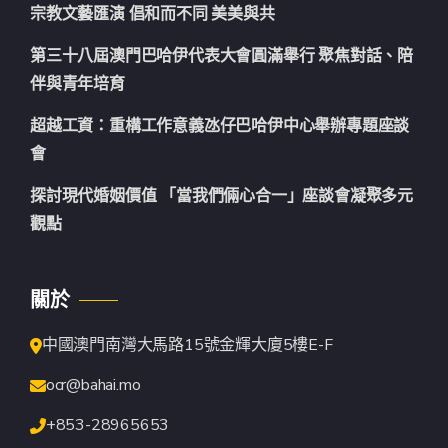
宗教文藝匯演 倡和而不同 美美與共
第三十八屆澳門巴哈伊代表大會圓滿舉行 聚焦對話、陪
伴與青年培育
超越工資：重構工作意義氹仔巴哈伊中心舉辦專題座談
會
探討現代婚姻價值 「當我們倆心合一」座談會凝聚多元
觀點
關於
中國澳門南灣大馬路15號金輝大廈5樓E-F
ocr@bahai.mo
+853-28965653