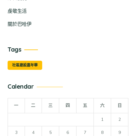
虔敬生活
關於巴哈伊
Tags
社區建設嘉年華
Calendar
一
二
三
四
五
六
日
1
2
3
4
5
6
7
8
9