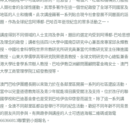
神文明過程中不可或缺的原則，他激發了一場個人、社區和機構努力服務
人類社會的全球性運動。其眾多著作在這一個世紀啟發了全球不同國家及
地區的人士和機構。此次講座藉著一系列貼合現今社會發展不同層面的話
題，作為全球紀念阿博都-巴哈百年逝世紀念的眾多活動之一。
講座得到不同領域的人士支持及參與，題目的選定均受到阿博都-巴哈思想
及理念的啟發；講者包括四川大學中國南亞研究中心兼首席專家邱永輝教
授、中國社會科學院世界宗教研究所研究員兼當代宗教研究室主任陳進國
教授、山東大學儒學高等研究院蔡德貴教授、全球文明研究中心總監兼香
港大學社會學系宗樹人教授、巴哈伊教亞洲顧問團顧問霍金梅女士、澳門
大學工商管理學院江紹發教授等。
澳門巴哈伊團體長期以來致力於在各鄰里區開展一系列的社區建設活動，
當中以兒童道德教育班及青少年賦能項目廣受關注及支持。位於氹仔的聯
國學校和巴迪基金會也是受到巴哈伊信仰啓發而誕生。除了這一系列講
座，全澳不同鄰里區都自發舉行不同的紀念活動，歡迎不同年齡不同背景
的朋友共同參與。有興趣參與講座的人士可透過海報二維碼或致電
66366813聯繫劉小姐報名。