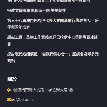
澳門巴哈伊團體組織青年少年參觀國家安全教育展
宗教文藝匯演 倡和而不同 美美與共
第三十八屆澳門巴哈伊代表大會圓滿舉行 聚焦對話、陪
伴與青年培育
超越工資：重構工作意義氹仔巴哈伊中心舉辦專題座談
會
探討現代婚姻價值 「當我們倆心合一」座談會凝聚多元
觀點
關於
中國澳門南灣大馬路15號金輝大廈5樓E-F
ocr@bahai.mo