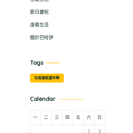
節日慶祝
虔敬生活
關於巴哈伊
Tags
社區建設嘉年華
Calendar
一
二
三
四
五
六
日
1
2