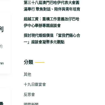
第三十八屆澳門巴哈伊代表大會圓
滿舉行 聚焦對話、陪伴與青年培育
超越工資：重構工作意義氹仔巴哈
伊中心舉辦專題座談會
列
探討現代婚姻價值 「當我們倆心合
一」座談會凝聚多元觀點
的
分類
in
其他
十九日靈宴會
反思會
量
國際新聞